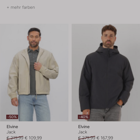
+ mehr farben
-50%
-40%
Elvine
Elvine
Jack
Jack
€ 219,99
€ 109,99
€ 279,99
€ 167,99