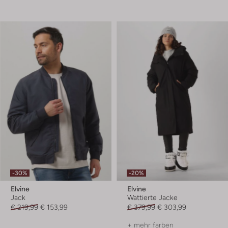
-30%
-20%
Elvine
Elvine
Jack
Wattierte Jacke
€ 219,99
€ 153,99
€ 379,99
€ 303,99
+ mehr farben