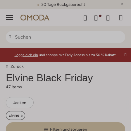
30 Tage Rückgaberecht
Menü
Logge dich ein
und shoppe mit Early Access bis zu
50 % Rabatt.
Zurück
Elvine
Black Friday
47 items
Jacken
Elvine
Filtern und sortieren