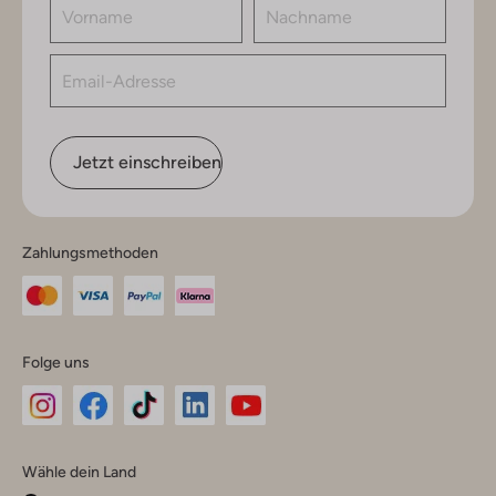
Jetzt einschreiben
Zahlungsmethoden
Folge uns
Omoda
Omoda
Omoda
Omoda
Omoda
Wähle dein Land
Instagram
Facebook
TikTok
LinkedIn
YouTube