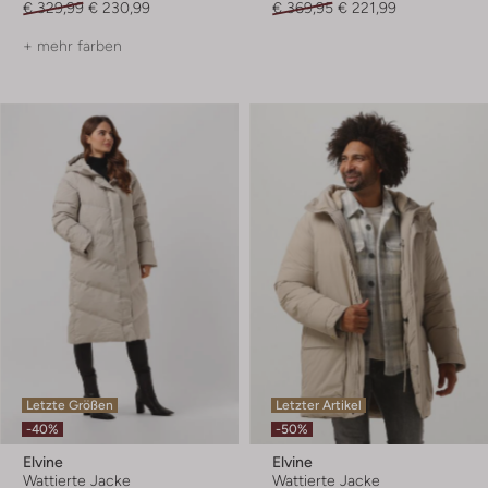
€ 329,99
€ 230,99
€ 369,95
€ 221,99
+ mehr farben
Letzte Größen
Letzter Artikel
-40%
-50%
Elvine
Elvine
Wattierte Jacke
Wattierte Jacke