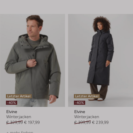
Letzter Artikel
Letzter Artikel
-40%
-40%
Elvine
Elvine
Winterjacken
Winterjacken
€ 329,99
€ 197,99
€ 399,99
€ 239,99
+ mehr farben