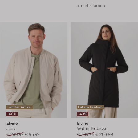
+ mehr farben
Letzter Artikel
Letzte Größen
-60%
-40%
Elvine
Elvine
Jack
Wattierte Jacke
€ 239,99
€ 95,99
€ 339,95
€ 203,99