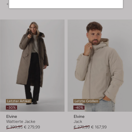
+ mehr farben
Letzter Artikel
Letzte Größen
-30%
-40%
Elvine
Elvine
Wattierte Jacke
Jack
€ 399,95
€ 279,99
€ 279,99
€ 167,99