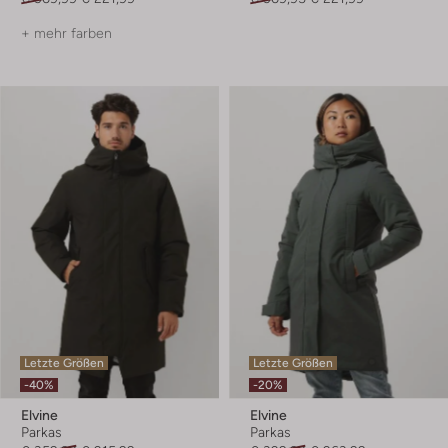
+ mehr farben
Letzte Größen
Letzte Größen
-40%
-20%
Elvine
Elvine
Parkas
Parkas