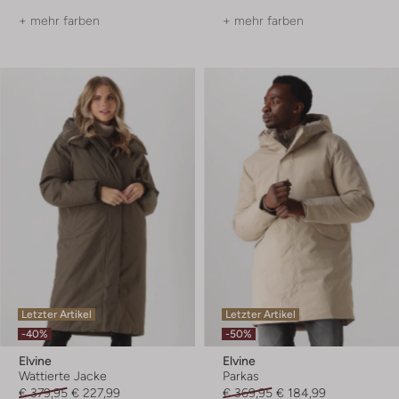
+ mehr farben
+ mehr farben
Letzter Artikel
Letzter Artikel
-40%
-50%
Elvine
Elvine
Wattierte Jacke
Parkas
€ 379,95
€ 227,99
€ 369,95
€ 184,99