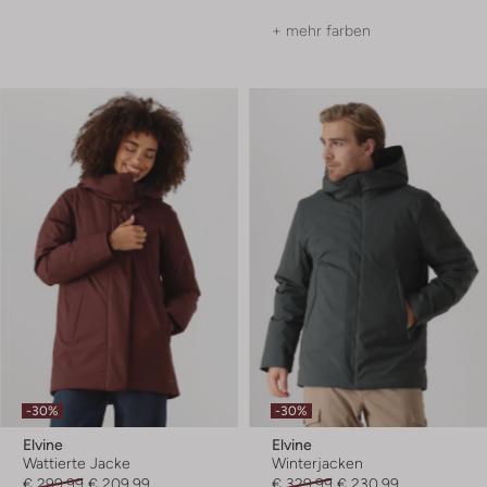
+ mehr farben
-30%
-30%
Elvine
Elvine
Wattierte Jacke
Winterjacken
€ 299,99
€ 209,99
€ 329,99
€ 230,99