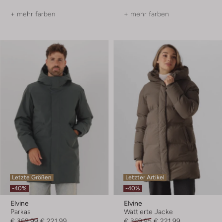
+ mehr farben
+ mehr farben
Letzte Größen
Letzter Artikel
-40%
-40%
Elvine
Elvine
Parkas
Wattierte Jacke
€ 369,99
€ 221,99
€ 369,95
€ 221,99