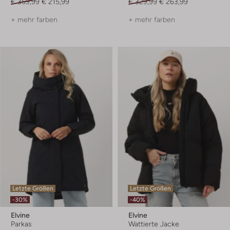
€ 359,99
€ 215,99
€ 329,99
€ 263,99
+ mehr farben
+ mehr farben
Letzte Größen
Letzte Größen
-30%
-40%
Elvine
Elvine
Parkas
Wattierte Jacke