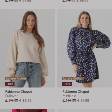
€ 119,99
€ 95,99
€ 119,99
€ 95,99
Letzter Artikel
Letzte Größen
-30%
-60%
Fabienne Chapot
Fabienne Chapot
Pullover
Minikleid
€ 119,99
€ 83,99
€ 149,99
€ 59,99