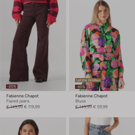
Letzte Größen
-20%
-60%
Fabienne Chapot
Fabienne Chapot
Flared jeans
Bluse
€ 149,99
€ 119,99
€ 149,99
€ 59,99