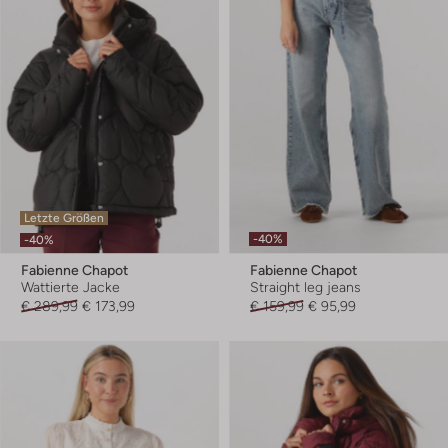
Letzte Größen
-40%
-40%
Fabienne Chapot
Fabienne Chapot
Wattierte Jacke
Straight leg jeans
€ 289,99
€ 173,99
€ 159,99
€ 95,99