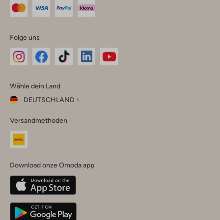
Folge uns
Omoda
Omoda
Omoda
Omoda
Omoda
Wähle dein Land
Instagram
Facebook
TikTok
LinkedIn
YouTube
DEUTSCHLAND
Wähle
Versandmethoden
dein
Schließ
Land
Nederland
België
(Nederlands)
Download onze Omoda app
Belgique
(Français)
Deutschland