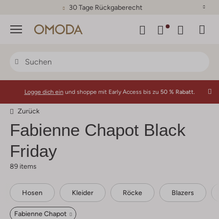
30 Tage Rückgaberecht
Menü
Logge dich ein
und shoppe mit Early Access bis zu
50 % Rabatt.
Zurück
Fabienne Chapot
Black
Friday
89 items
Hosen
Kleider
Röcke
Blazers
Fabienne Chapot