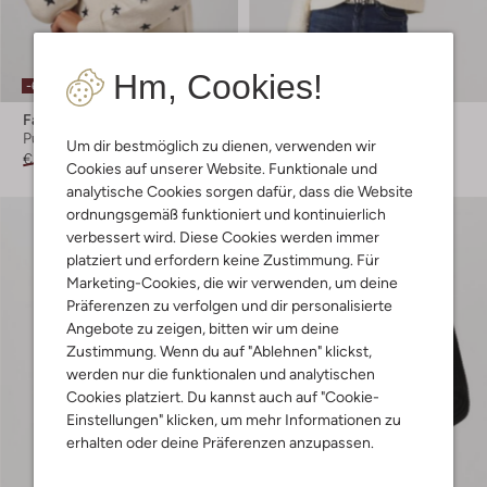
Letzter Artikel
Hm, Cookies!
-60%
-50%
Fabienne Chapot
Fabienne Chapot
Pullover
Pullover
Um dir bestmöglich zu dienen, verwenden wir
€ 169,95
€ 67,99
€ 219,99
€ 109,99
Cookies auf unserer Website. Funktionale und
analytische Cookies sorgen dafür, dass die Website
ordnungsgemäß funktioniert und kontinuierlich
verbessert wird. Diese Cookies werden immer
platziert und erfordern keine Zustimmung. Für
Marketing-Cookies, die wir verwenden, um deine
Präferenzen zu verfolgen und dir personalisierte
Angebote zu zeigen, bitten wir um deine
Zustimmung. Wenn du auf "Ablehnen" klickst,
werden nur die funktionalen und analytischen
Cookies platziert. Du kannst auch auf "Cookie-
Einstellungen" klicken, um mehr Informationen zu
erhalten oder deine Präferenzen anzupassen.