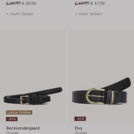
€ 99,99
€ 69,99
€ 59,99
€ 47,99
+ mehr farben
+ mehr farben
Letzte Größen
-30%
-30%
Becksondergaard
Elvy
Gürtel
Gürtel