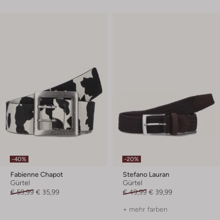
-40%
-20%
Fabienne Chapot
Stefano Lauran
Gürtel
Gürtel
€ 59,99
€ 35,99
€ 49,99
€ 39,99
+ mehr farben