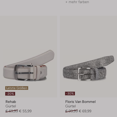
+ mehr farben
Letzte Größen
-30%
-20%
Rehab
Floris Van Bommel
Gürtel
Gürtel
€ 69,99
€ 55,99
€ 99,99
€ 69,99