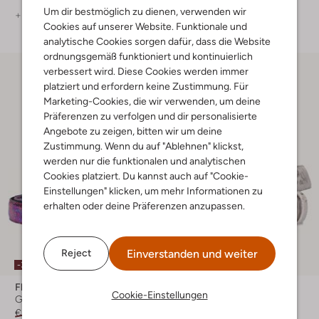
Um dir bestmöglich zu dienen, verwenden wir
+ mehr farben
+ mehr farben
Cookies auf unserer Website. Funktionale und
analytische Cookies sorgen dafür, dass die Website
ordnungsgemäß funktioniert und kontinuierlich
verbessert wird. Diese Cookies werden immer
platziert und erfordern keine Zustimmung. Für
Marketing-Cookies, die wir verwenden, um deine
Präferenzen zu verfolgen und dir personalisierte
Angebote zu zeigen, bitten wir um deine
Zustimmung. Wenn du auf "Ablehnen" klickst,
werden nur die funktionalen und analytischen
Cookies platziert. Du kannst auch auf "Cookie-
Einstellungen" klicken, um mehr Informationen zu
erhalten oder deine Präferenzen anzupassen.
Einverstanden und weiter
Reject
-30%
-30%
Floris Van Bommel
Floris Van Bommel
Cookie-Einstellungen
Gürtel
Gürtel
€ 89,99
€ 62,99
€ 89,99
€ 62,99