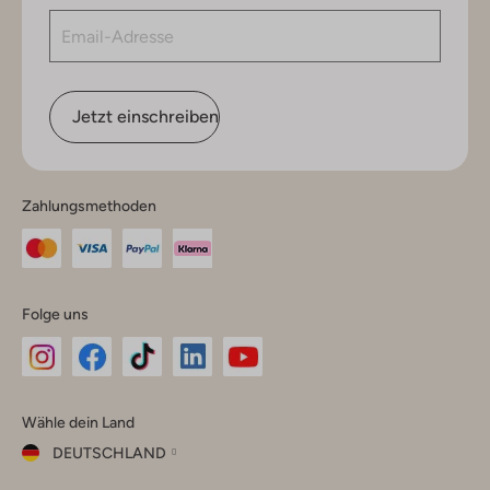
Jetzt einschreiben
Zahlungsmethoden
Folge uns
Omoda
Omoda
Omoda
Omoda
Omoda
Wähle dein Land
Instagram
Facebook
TikTok
LinkedIn
YouTube
DEUTSCHLAND
Wähle