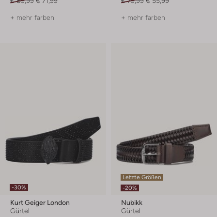
€ 89,99
€ 71,99
€ 79,99
€ 55,99
+ mehr farben
+ mehr farben
Letzte Größen
-30%
-20%
Kurt Geiger London
Nubikk
Gürtel
Gürtel