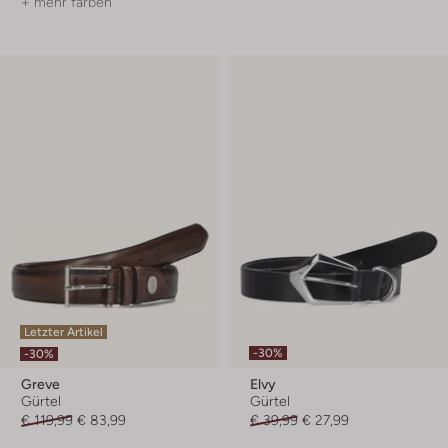
+ mehr farben
Letzter Artikel
-30%
-30%
Greve
Elvy
Gürtel
Gürtel
€ 119,99
€ 83,99
€ 39,99
€ 27,99