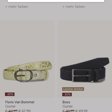
+ mehr farben
+ mehr farben
Letzter Artikel
-30%
-30%
Floris Van Bommel
Boss
Gürtel
Gürtel
€ 89,99
€ 62,99
€ 99,99
€ 69,99