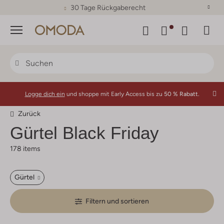
30 Tage Rückgaberecht
Menü
Logge dich ein
und shoppe mit Early Access bis zu
50 % Rabatt.
Zurück
Gürtel Black Friday
178 items
Gürtel
Filtern und sortieren