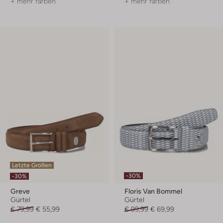
+ mehr farben
+ mehr farben
Letzte Größen
-30%
-30%
Greve
Floris Van Bommel
Gürtel
Gürtel
€ 79,99
€ 55,99
€ 99,99
€ 69,99