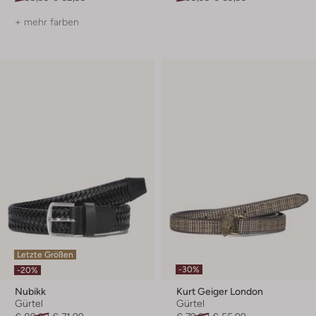
+ mehr farben
Letzte Größen
-30%
-20%
Nubikk
Kurt Geiger London
Gürtel
Gürtel