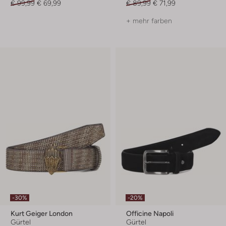
€ 99,99
€ 69,99
€ 89,99
€ 71,99
+ mehr farben
-30%
-20%
Kurt Geiger London
Officine Napoli
Gürtel
Gürtel