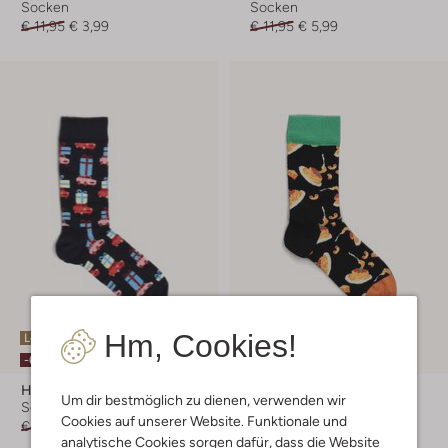
Socken
Socken
€ 11,95
€ 3,99
€ 11,95
€ 5,99
Hm, Cookies!
Letzter Artikel
Letzte Größen
-65%
-50%
Happy Socks
Happy Socks
Um dir bestmöglich zu dienen, verwenden wir
Socken
Socken
Cookies auf unserer Website. Funktionale und
€ 11,95
€ 3,99
€ 9,95
€ 4,99
analytische Cookies sorgen dafür, dass die Website