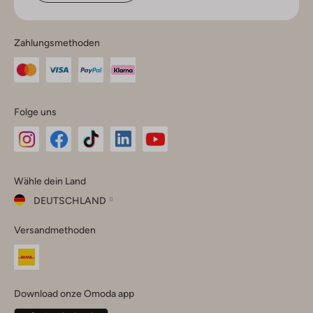
Zahlungsmethoden
Folge uns
Omoda
Omoda
Omoda
Omoda
Omoda
Wähle dein Land
Instagram
Facebook
TikTok
LinkedIn
YouTube
DEUTSCHLAND
Wähle
Versandmethoden
dein
Schließ
Land
Nederland
België
(Nederlands)
Download onze Omoda app
Belgique
(Français)