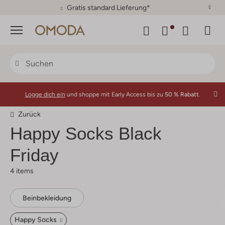
Gratis standard Lieferung*
Menü
Logge dich ein
und shoppe mit Early Access bis zu
50 % Rabatt.
Zurück
Happy Socks
Black
Friday
4 items
Beinbekleidung
Happy Socks