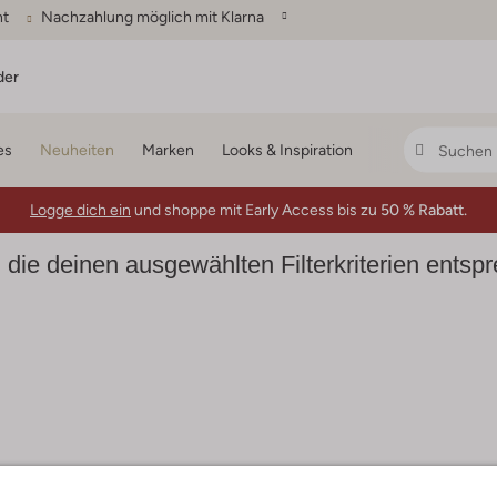
ht
Nachzahlung möglich mit Klarna
der
es
Neuheiten
Marken
Looks & Inspiration
Logge dich ein
und shoppe mit Early Access bis zu
50 % Rabatt.
 die deinen ausgewählten Filterkriterien entsp