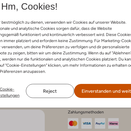
Hm, Cookies!
 bestmöglich zu dienen, verwenden wir Cookies auf unserer Website.
nservice
onale und analytische Cookies sorgen dafür, dass die Website
Account
Fashi
gsgemäß funktioniert und kontinuierlich verbessert wird. Diese Cookie
n immer platziert und erfordern keine Zustimmung. Für Marketing-Cook
Mein Konto
Tipps & T
Häufig gestellte Fragen
r verwenden, um deine Präferenzen zu verfolgen und dir personalisierte
ote zu zeigen, bitten wir um deine Zustimmung. Wenn du auf "Ablehnen
ethoden
t, werden nur die funktionalen und analytischen Cookies platziert. Du ka
hen und
uf "Cookie-Einstellungen" klicken, um mehr Informationen zu erhalten o
eren
 und Beschwerden
 Präferenzen anzupassen.
 und Pflege
srecht
hutz
Cookie-
um
Reject
Einverstanden und weit
nstellungen
Zahlungsmethoden