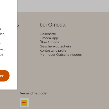
on News
bei Omoda
s
ies,
rends
Geschäfte
Omoda-app
Über Omoda
"
Geschenkgutschein
nnst
Kontostand prüfen
der
Mehr über Gutscheincodes
er
Versandmethoden