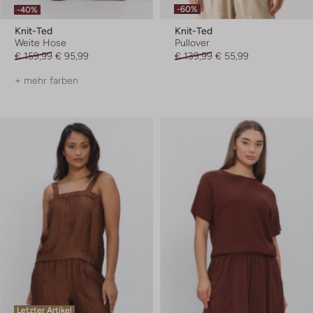
-60%
-40%
Knit-Ted
Knit-Ted
Weite Hose
Pullover
€ 159,99
€ 95,99
€ 139,99
€ 55,99
+ mehr farben
Letzter Artikel