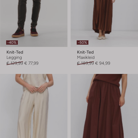
-40%
-50%
Knit-Ted
Knit-Ted
Legging
Maxikleid
€ 129,99
€ 77,99
€ 189,99
€ 94,99