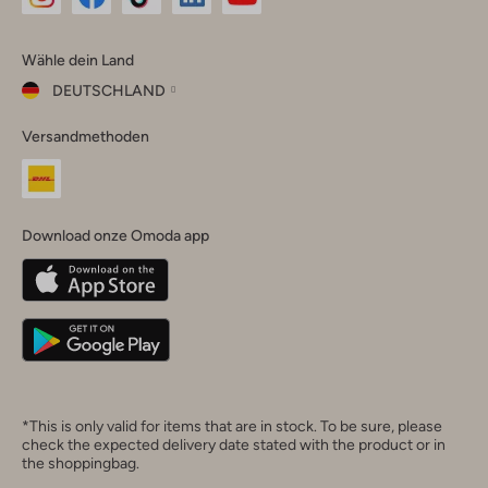
Omoda
Omoda
Omoda
Omoda
Omoda
Wähle dein Land
Instagram
Facebook
TikTok
LinkedIn
YouTube
DEUTSCHLAND
Wähle
Versandmethoden
dein
Schließ
Land
Nederland
België
(Nederlands)
Download onze Omoda app
Belgique
(Français)
Deutschland
*This is only valid for items that are in stock. To be sure, please
check the expected delivery date stated with the product or in
the shoppingbag.