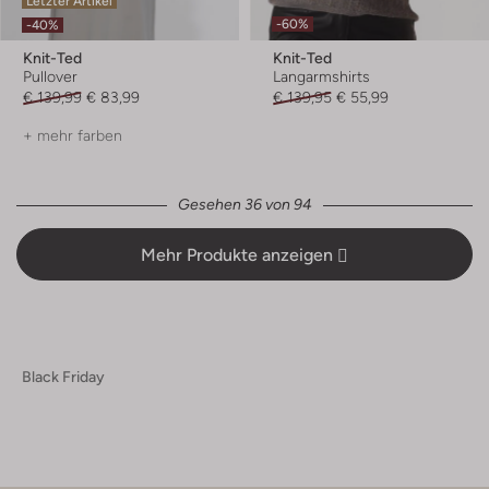
Letzter Artikel
-60%
-40%
Knit-Ted
Knit-Ted
Pullover
Langarmshirts
€ 139,99
€ 83,99
€ 139,95
€ 55,99
+ mehr farben
Gesehen 36 von 94
Mehr Produkte anzeigen
Black Friday