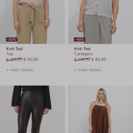
-30%
-40%
Knit-Ted
Knit-Ted
Top
Cardigans
€ 129,99
€ 90,99
€ 139,99
€ 83,99
+ mehr farben
+ mehr farben