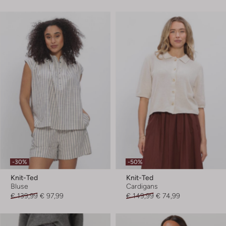
-30%
-50%
Knit-Ted
Knit-Ted
Bluse
Cardigans
€ 139,99
€ 97,99
€ 149,99
€ 74,99