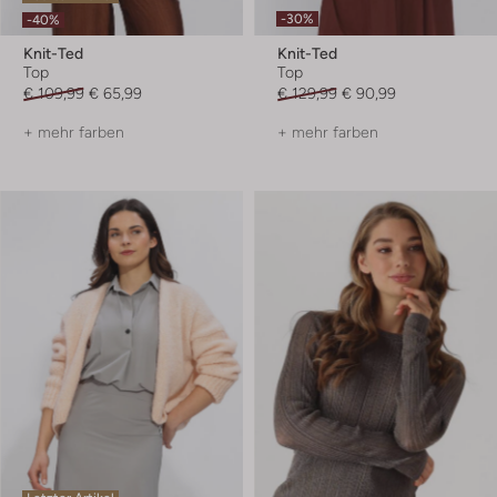
-30%
-40%
Knit-Ted
Knit-Ted
Top
Top
€ 109,99
€ 65,99
€ 129,99
€ 90,99
+ mehr farben
+ mehr farben