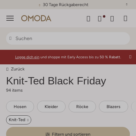
30 Tage Rückgaberecht
Menü
Logge dich ein
und shoppe mit Early Access bis zu
50 % Rabatt.
Zurück
Knit-Ted
Black Friday
94 items
Hosen
Kleider
Röcke
Blazers
Knit-Ted
Filtern und sortieren