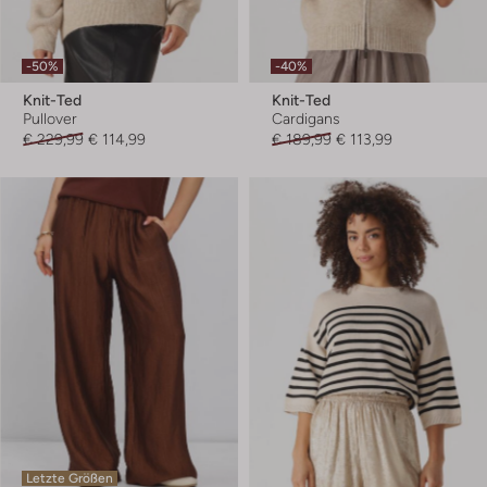
-50%
-40%
Knit-Ted
Knit-Ted
Pullover
Cardigans
€ 229,99
€ 114,99
€ 189,99
€ 113,99
Letzte Größen