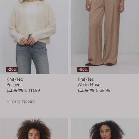
-20%
-50%
Knit-Ted
Knit-Ted
Pullover
Weite Hose
€ 139,99
€ 111,99
€ 139,99
€ 69,99
+ mehr farben