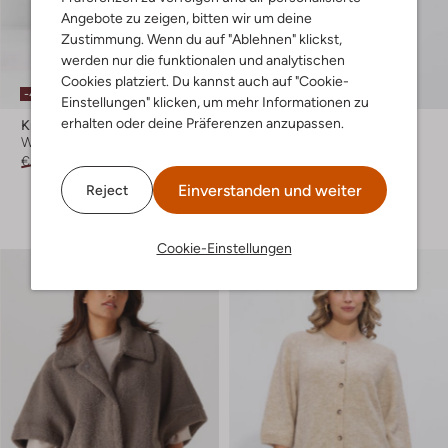
Angebote zu zeigen, bitten wir um deine
Zustimmung. Wenn du auf "Ablehnen" klickst,
werden nur die funktionalen und analytischen
Cookies platziert. Du kannst auch auf "Cookie-
-40%
-30%
Einstellungen" klicken, um mehr Informationen zu
erhalten oder deine Präferenzen anzupassen.
Knit-Ted
Knit-Ted
Wide jeans
Cardigans
€ 149,99
€ 89,99
€ 139,99
€ 97,99
Einverstanden und weiter
Reject
+ mehr farben
Cookie-Einstellungen