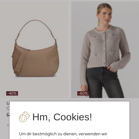
-40%
-60%
Liu Jo
Liu Jo
Crossbody taschen
Cardigans
Hm, Cookies!
€ 149,99
€ 89,99
€ 199,99
€ 79,99
+ mehr farben
Um dir bestmöglich zu dienen, verwenden wir