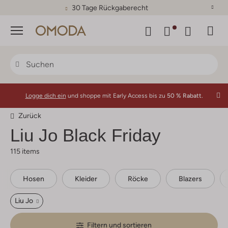
30 Tage Rückgaberecht
Menü
Logge dich ein
und shoppe mit Early Access bis zu
50 % Rabatt.
Zurück
Liu Jo
Black Friday
115 items
Hosen
Kleider
Röcke
Blazers
Liu Jo
Filtern und sortieren