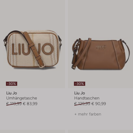
-30%
-30%
Liu Jo
Liu Jo
Umhängetasche
Handtaschen
€ 119,99
€ 83,99
€ 129,99
€ 90,99
+ mehr farben