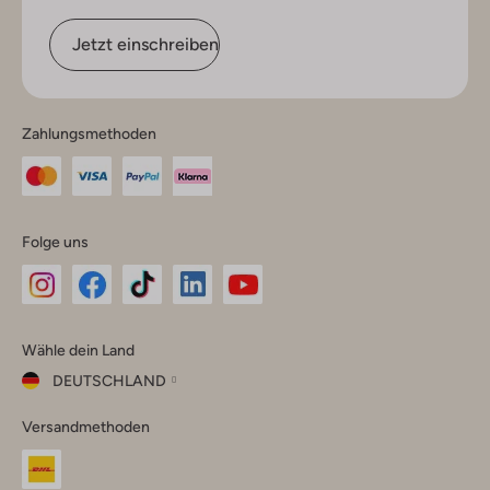
Jetzt einschreiben
Zahlungsmethoden
Folge uns
Omoda
Omoda
Omoda
Omoda
Omoda
Wähle dein Land
Instagram
Facebook
TikTok
LinkedIn
YouTube
DEUTSCHLAND
Wähle
Versandmethoden
dein
Schließ
Land
Nederland