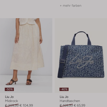
+ mehr farben
-50%
-40%
Liu Jo
Liu Jo
Midirock
Handtaschen
€ 209,99
€ 104,99
€ 109,99
€ 65,99