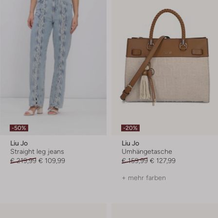
-50%
-20%
Liu Jo
Liu Jo
Straight leg jeans
Umhängetasche
€ 219,99
€ 109,99
€ 159,99
€ 127,99
+ mehr farben