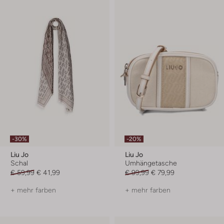
-30%
-20%
Liu Jo
Liu Jo
Schal
Umhängetasche
€ 59,99
€ 41,99
€ 99,99
€ 79,99
+ mehr farben
+ mehr farben