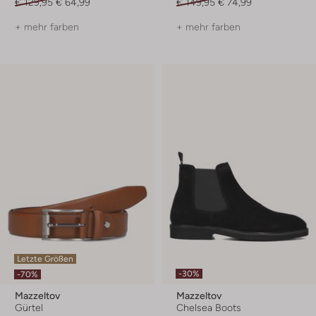
€ 129,95
€ 64,99
€ 149,95
€ 74,99
+ mehr farben
+ mehr farben
Letzte Größen
-30%
-70%
Mazzeltov
Mazzeltov
Gürtel
Chelsea Boots