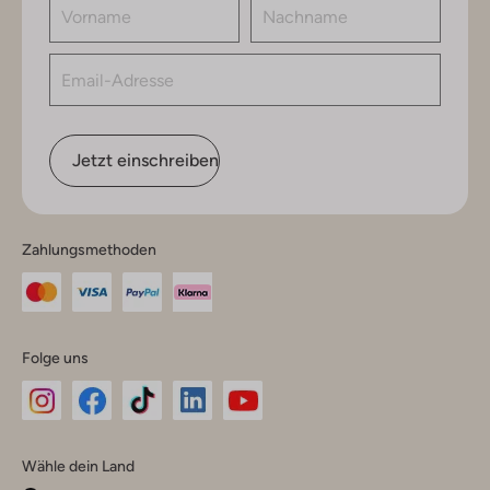
Jetzt einschreiben
Zahlungsmethoden
Folge uns
Omoda
Omoda
Omoda
Omoda
Omoda
Wähle dein Land
Instagram
Facebook
TikTok
LinkedIn
YouTube