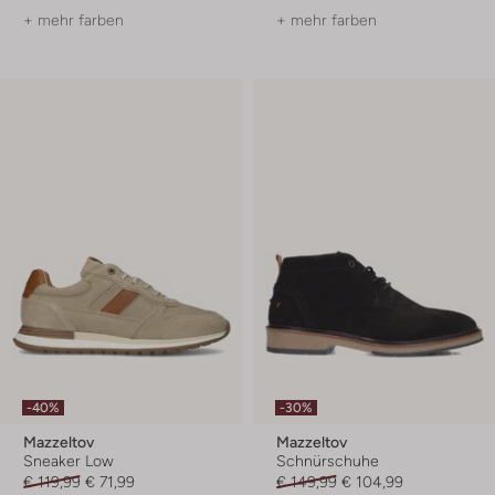
+ mehr farben
+ mehr farben
-40%
-30%
Mazzeltov
Mazzeltov
Sneaker Low
Schnürschuhe
€ 119,99
€ 71,99
€ 149,99
€ 104,99