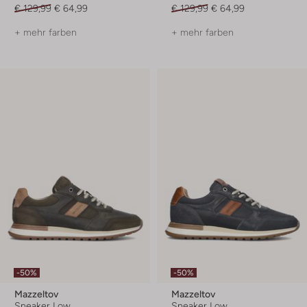
€ 129,99
€ 64,99
€ 129,99
€ 64,99
+ mehr farben
+ mehr farben
-50%
-50%
Mazzeltov
Mazzeltov
Sneaker Low
Sneaker Low