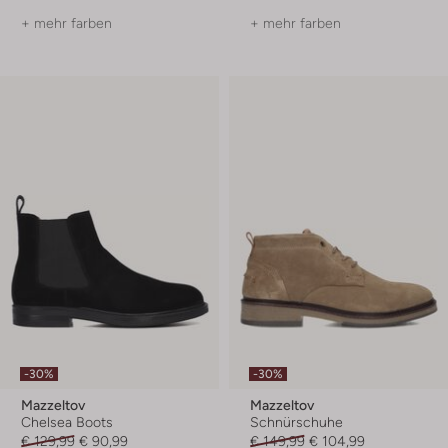
+ mehr farben
+ mehr farben
-30%
-30%
Mazzeltov
Mazzeltov
Chelsea Boots
Schnürschuhe
€ 129,99
€ 90,99
€ 149,99
€ 104,99