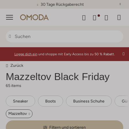
30 Tage Rückgaberecht
Menü
Logge dich ein
und shoppe mit Early Access bis zu
50 % Rabatt.
Zurück
Mazzeltov
Black Friday
65 items
Sneaker
Boots
Business Schuhe
Gür
Mazzeltov
Filtern und sortieren