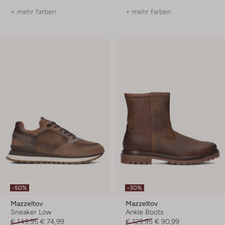
+ mehr farben
+ mehr farben
-50%
-30%
Mazzeltov
Mazzeltov
Sneaker Low
Ankle Boots
€ 149,95
€ 74,99
€ 129,95
€ 90,99