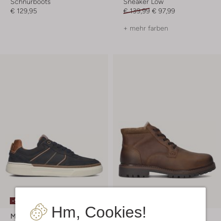
Schnürboots
Sneaker Low
€ 129,95
€ 139,99
€ 97,99
+ mehr farben
-50%
-30%
Hm, Cookies!
Mazzeltov
Mazzeltov