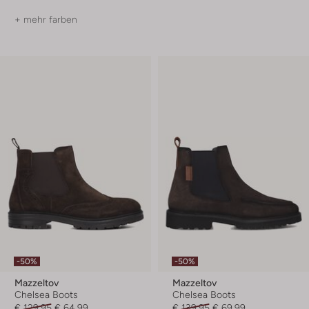
+ mehr farben
-50%
-50%
Mazzeltov
Mazzeltov
Chelsea Boots
Chelsea Boots
€ 129,95
€ 64,99
€ 139,95
€ 69,99