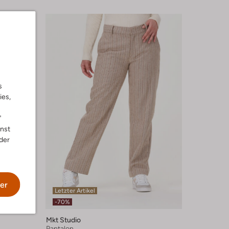
s
ies,
"
nnst
der
er
Letzter Artikel
-70%
Mkt Studio
Pantalon