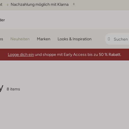
ht
Nachzahlung möglich mit Klarna
der
es
Neuheiten
Marken
Looks & Inspiration
Logge dich ein
und shoppe mit Early Access bis zu
50 % Rabatt.
y
8 items