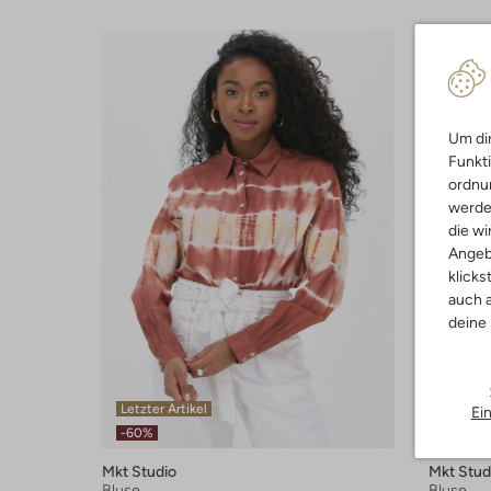
Um dir
Funkti
ordnun
werde
die wi
Angeb
klicks
auch a
deine
Letzter Artikel
Letzter
Ei
-60%
-70%
Mkt Studio
Mkt Stud
Bluse
Bluse