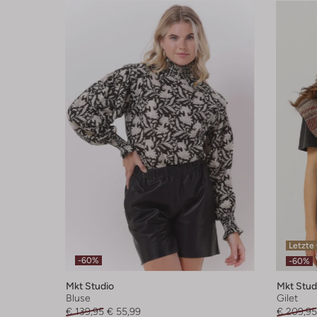
Letzte
-60%
-60%
Mkt Studio
Mkt Stud
Bluse
Gilet
€ 139,95
€ 55,99
€ 209,95