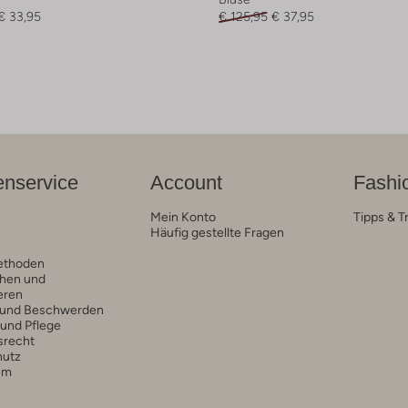
€ 33,95
€ 125,95
€ 37,95
nservice
Account
Fashi
Mein Konto
Tipps & T
Häufig gestellte Fragen
ethoden
hen und
eren
 und Beschwerden
 und Pflege
srecht
hutz
um