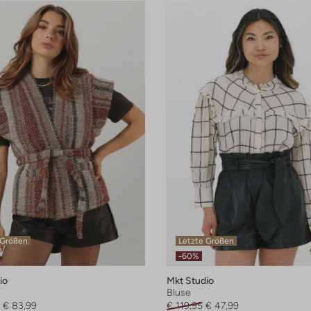
 Größen
Letzte Größen
-60%
io
Mkt Studio
Bluse
€ 83,99
€ 119,95
€ 47,99