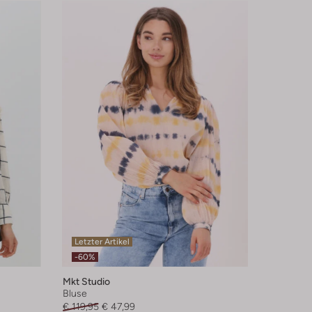
Letzter Artikel
-60%
Mkt Studio
Bluse
€ 119,95
€ 47,99