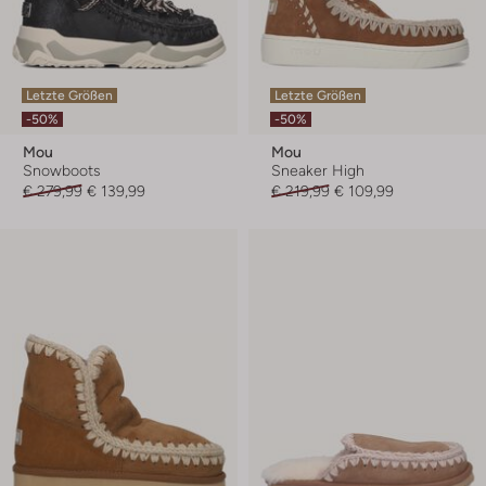
Letzte Größen
Letzte Größen
-50%
-50%
Mou
Mou
Snowboots
Sneaker High
€ 279,99
€ 139,99
€ 219,99
€ 109,99