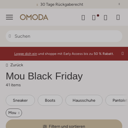
30 Tage Rückgaberecht
Menü
Logge dich ein
und shoppe mit Early Access bis zu
50 % Rabatt.
Zurück
Mou
Black Friday
41 items
Sneaker
Boots
Hausschuhe
Pantolet
Mou
Filtern und sortieren