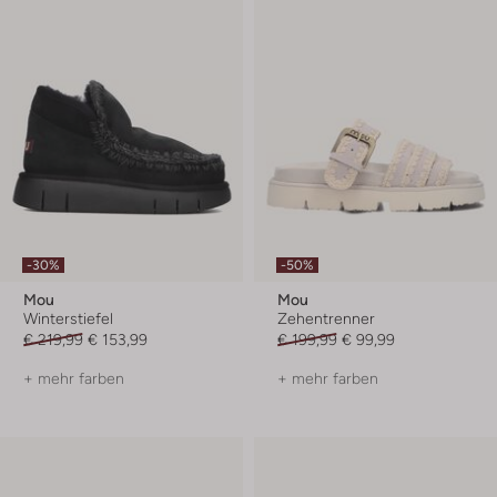
-30%
-50%
Mou
Mou
Winterstiefel
Zehentrenner
€ 219,99
€ 153,99
€ 199,99
€ 99,99
+ mehr farben
+ mehr farben