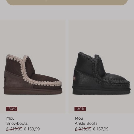
-30%
-30%
Mou
Mou
Snowboots
Ankle Boots
€ 219,99
€ 153,99
€ 239,99
€ 167,99