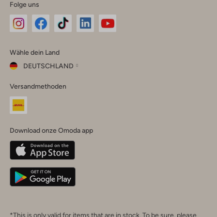
Folge uns
Omoda
Omoda
Omoda
Omoda
Omoda
Wähle dein Land
Instagram
Facebook
TikTok
LinkedIn
YouTube
DEUTSCHLAND
Wähle
Versandmethoden
dein
Schließ
Land
Nederland
België
(Nederlands)
Download onze Omoda app
Belgique
(Français)
Deutschland
*This is only valid for items that are in stock. To be sure, please