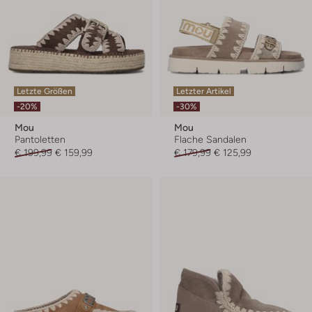
Letzte Größen
Letzter Artikel
-20%
-30%
Mou
Mou
Pantoletten
Flache Sandalen
€ 199,99
€ 159,99
€ 179,99
€ 125,99