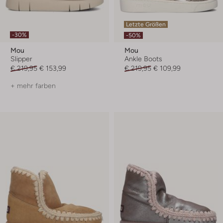
Letzte Größen
-30%
-50%
Mou
Mou
Slipper
Ankle Boots
€ 219,95
€ 153,99
€ 219,95
€ 109,99
+ mehr farben