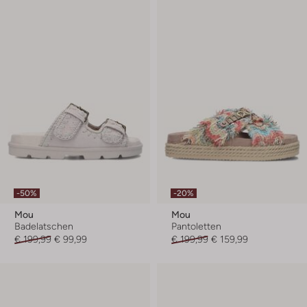
-50%
-20%
Mou
Mou
Badelatschen
Pantoletten
€ 199,99
€ 99,99
€ 199,99
€ 159,99