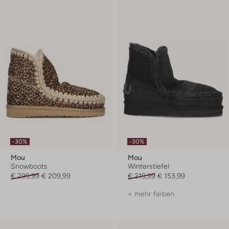
-30%
-30%
Mou
Mou
Snowboots
Winterstiefel
€ 299,99
€ 209,99
€ 219,99
€ 153,99
+ mehr farben