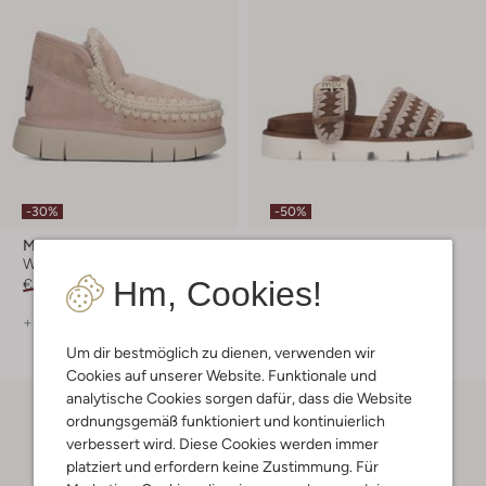
-30%
-50%
Mou
Mou
Winterstiefel
Zehentrenner
Hm, Cookies!
€ 219,95
€ 153,99
€ 199,99
€ 99,99
+ mehr farben
+ mehr farben
Um dir bestmöglich zu dienen, verwenden wir
Cookies auf unserer Website. Funktionale und
analytische Cookies sorgen dafür, dass die Website
ordnungsgemäß funktioniert und kontinuierlich
verbessert wird. Diese Cookies werden immer
platziert und erfordern keine Zustimmung. Für