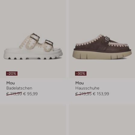
-20%
-30%
Mou
Mou
Badelatschen
Hausschuhe
€ 119,99
€ 95,99
€ 219,95
€ 153,99