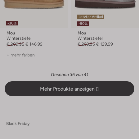
Letzter Artikel
-30%
-50%
Mou
Mou
Winterstiefel
Winterstiefel
€ 209,95
€ 146,99
€ 259,95
€ 129,99
+ mehr farben
Gesehen 36 von 41
Mehr Produkte anzeigen
Black Friday