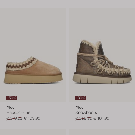
-50%
-30%
Mou
Mou
Hausschuhe
Snowboots
€ 219,99
€ 109,99
€ 259,99
€ 181,99