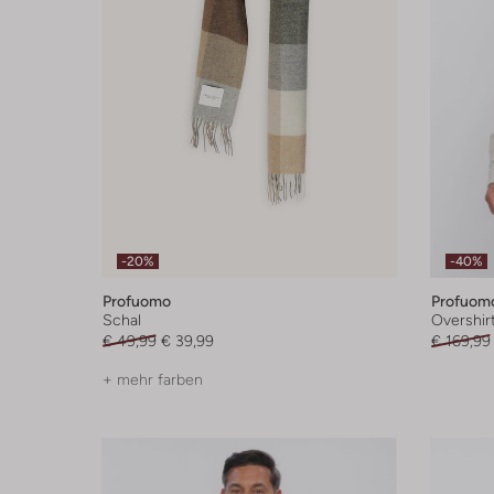
-20%
-40%
Profuomo
Profuom
Schal
Overshir
€ 49,99
€ 39,99
€ 169,99
+ mehr farben