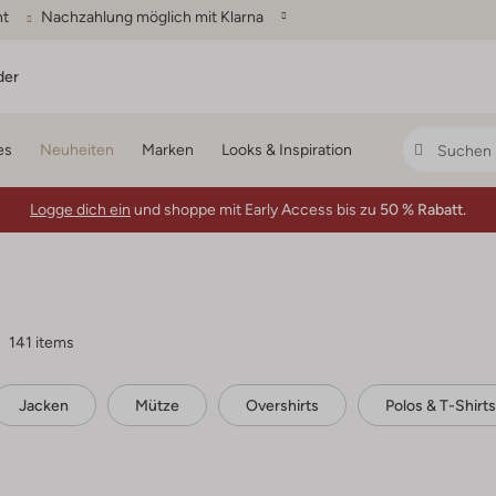
ht
Nachzahlung möglich mit Klarna
der
es
Neuheiten
Marken
Looks & Inspiration
Logge dich ein
und shoppe mit Early Access bis zu
50 % Rabatt.
141 items
Jacken
Mütze
Overshirts
Polos & T-Shirts