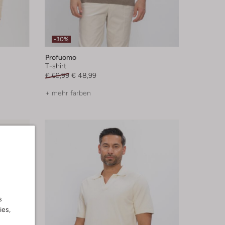
-30%
Profuomo
T-shirt
€ 69,99
€ 48,99
+ mehr farben
s
ies,