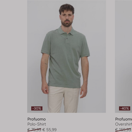
-30%
-40%
Profuomo
Profuom
Polo-Shirt
Overshir
€ 79,99
€ 55,99
€ 159,99