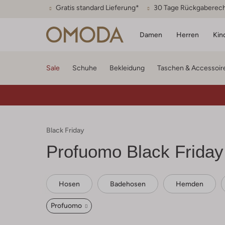
Gratis standard Lieferung*
30 Tage Rückgaberec
Damen
Herren
Kin
Sale
Schuhe
Bekleidung
Taschen & Accessoir
Black Friday
Profuomo
Black Friday
Hosen
Badehosen
Hemden
Profuomo