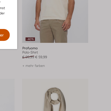
"
nnst
der
er
-40%
Profuomo
Polo-Shirt
€ 99,99
€ 59,99
+ mehr farben