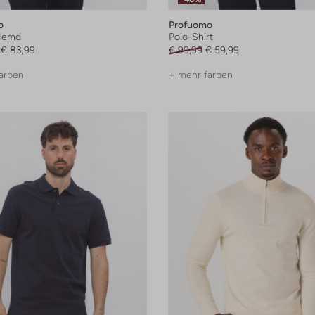
o
Profuomo
Hemd
Polo-Shirt
€ 83,99
€ 99,99
€ 59,99
arben
+ mehr farben