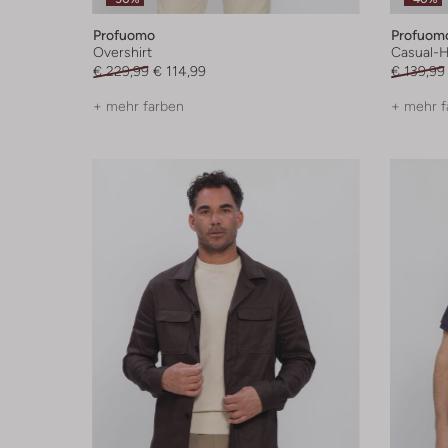
Profuomo
Profuom
Overshirt
Casual-
€ 229,99
€ 114,99
€ 139,99
+ mehr farben
+ mehr f