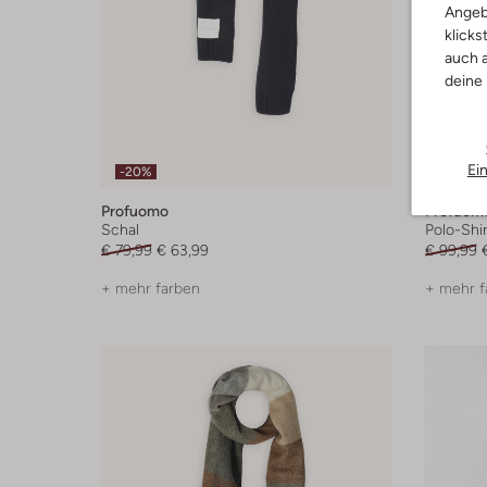
Angeb
klicks
auch a
deine
Ei
-20%
-30%
Profuomo
Profuom
Schal
Polo-Shir
€ 79,99
€ 63,99
€ 99,99
+ mehr farben
+ mehr f