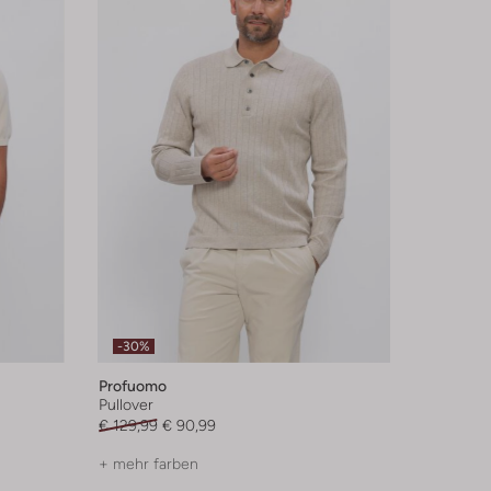
-30%
Profuomo
Pullover
€ 129,99
€ 90,99
+ mehr farben