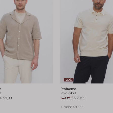
-20%
o
Profuomo
t
Polo-Shirt
€ 59,99
€ 99,99
€ 79,99
+ mehr farben