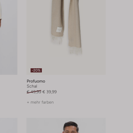
-20%
Profuomo
Schal
€ 49,99
€ 39,99
+ mehr farben