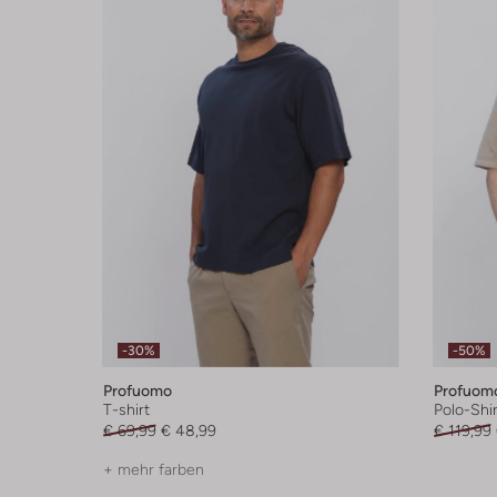
-30%
-50%
Profuomo
Profuom
T-shirt
Polo-Shir
€ 69,99
€ 48,99
€ 119,99
+ mehr farben