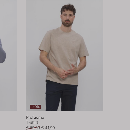
-40%
Profuomo
T-shirt
€ 69,99
€ 41,99