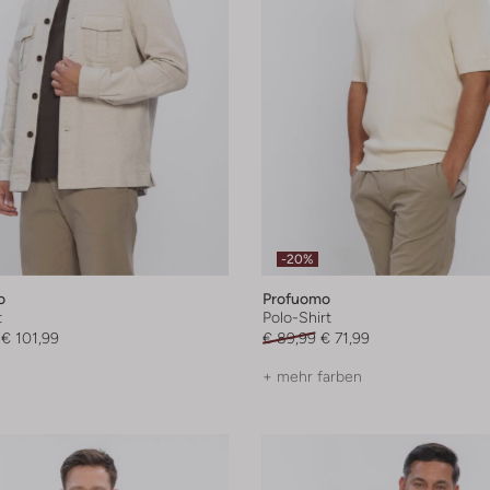
-20%
o
Profuomo
t
Polo-Shirt
€ 101,99
€ 89,99
€ 71,99
+ mehr farben