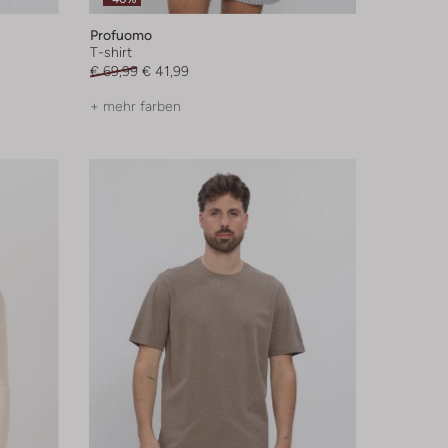
Profuomo
T-shirt
€ 69,99
€ 41,99
+ mehr farben