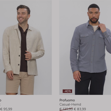
-40%
o
Profuomo
t
Casual-Hemd
€ 95,99
€ 139,99
€ 83,99