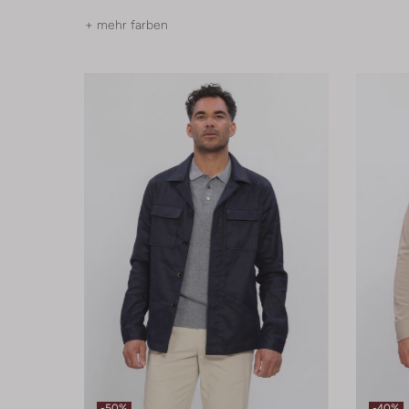
+ mehr farben
-50%
-40%