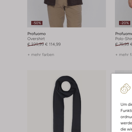
-50%
-20%
Profuomo
Profuom
Overshirt
Polo-Shir
€ 229,99
€ 114,99
€ 79,99
+ mehr farben
+ mehr f
Um dir
Funkti
ordnun
werde
die wi