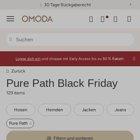
30 Tage Rückgaberecht
Menü
Logge dich ein
und shoppe mit Early Access bis zu
50 % Rabatt.
Zurück
Pure Path
Black Friday
129 items
Hosen
Hemden
Jacken
Jeans
Pure Path
Filtern und sortieren