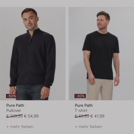
-50%
-30%
Pure Path
Pure Path
Pullover
T-shirt
€ 109,99
€ 54,99
€ 59,99
€ 41,99
+ mehr farben
+ mehr farben