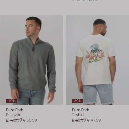
-40%
-20%
Pure Path
Pure Path
Pullover
T-shirt
€ 109,99
€ 65,99
€ 59,99
€ 47,99