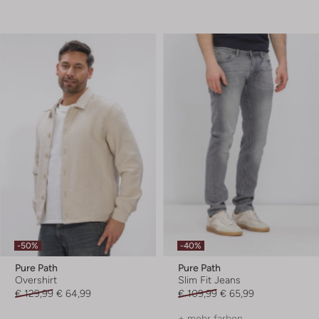
-50%
-40%
Pure Path
Pure Path
Overshirt
Slim Fit Jeans
€ 129,99
€ 64,99
€ 109,99
€ 65,99
+ mehr farben