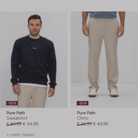
-50%
-50%
Pure Path
Pure Path
Sweatshirt
Chino
€ 89,99
€ 44,99
€ 99,99
€ 49,99
+ mehr farben