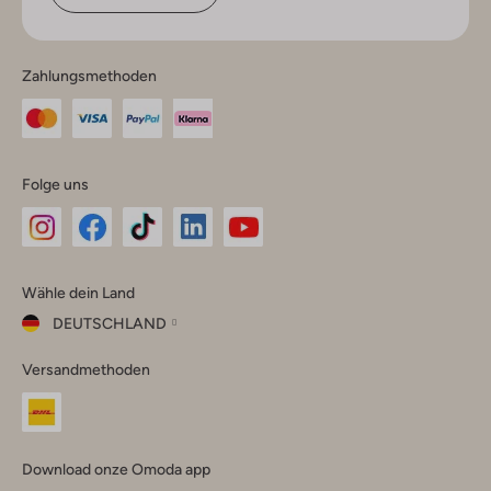
Zahlungsmethoden
Folge uns
Omoda
Omoda
Omoda
Omoda
Omoda
Wähle dein Land
Instagram
Facebook
TikTok
LinkedIn
YouTube
DEUTSCHLAND
Wähle
Versandmethoden
dein
Schließ
Land
Nederland
België
(Nederlands)
Download onze Omoda app
Belgique
(Français)