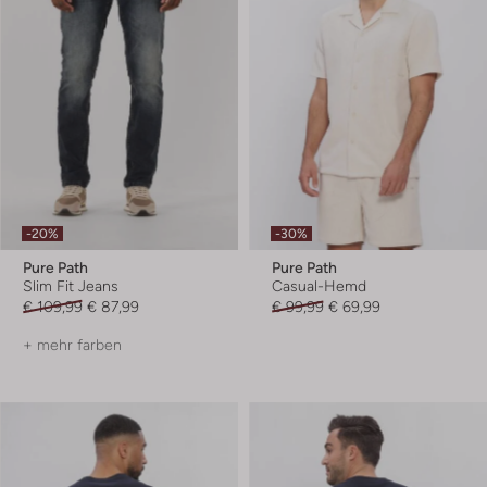
-20%
-30%
Pure Path
Pure Path
Slim Fit Jeans
Casual-Hemd
€ 109,99
€ 87,99
€ 99,99
€ 69,99
+ mehr farben