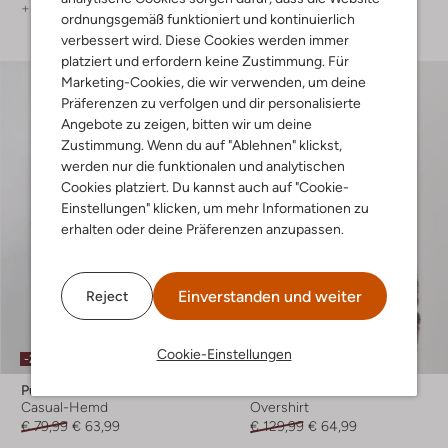
+ mehr farben
+ mehr farben
ordnungsgemäß funktioniert und kontinuierlich
verbessert wird. Diese Cookies werden immer
platziert und erfordern keine Zustimmung. Für
Marketing-Cookies, die wir verwenden, um deine
Präferenzen zu verfolgen und dir personalisierte
Angebote zu zeigen, bitten wir um deine
Zustimmung. Wenn du auf "Ablehnen" klickst,
werden nur die funktionalen und analytischen
Cookies platziert. Du kannst auch auf "Cookie-
Einstellungen" klicken, um mehr Informationen zu
erhalten oder deine Präferenzen anzupassen.
Einverstanden und weiter
Reject
Cookie-Einstellungen
-20%
-50%
Pure Path
Pure Path
Casual-Hemd
Overshirt
€ 79,99
€ 63,99
€ 129,99
€ 64,99