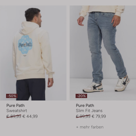
-50%
-20%
Pure Path
Pure Path
Sweatshirt
Slim Fit Jeans
€ 89,99
€ 44,99
€ 99,99
€ 79,99
+ mehr farben