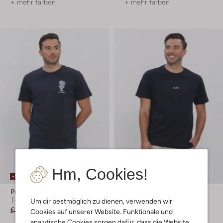
+ mehr farben
+ mehr farben
Hm, Cookies!
-50%
-50%
Pure Path
Pure Path
T-shirt
T-shirt
Um dir bestmöglich zu dienen, verwenden wir
€ 69,99
€ 34,99
€ 69,99
€ 34,99
Cookies auf unserer Website. Funktionale und
analytische Cookies sorgen dafür, dass die Website