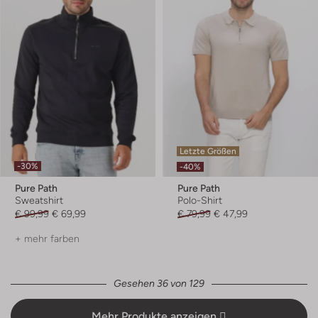
Letzte Größen
-30%
-40%
Pure Path
Pure Path
Sweatshirt
Polo-Shirt
€ 99,99
€ 69,99
€ 79,99
€ 47,99
+ mehr farben
Gesehen 36 von 129
Mehr Produkte anzeigen