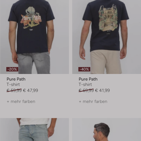
-20%
-40%
Pure Path
Pure Path
T-shirt
T-shirt
€ 59,99
€ 47,99
€ 69,99
€ 41,99
+ mehr farben
+ mehr farben