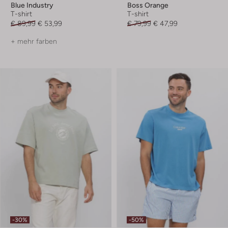
Blue Industry
Boss Orange
T-shirt
T-shirt
€ 89,99
€ 53,99
€ 79,99
€ 47,99
+ mehr farben
-30%
-50%