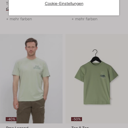
Cookie-Einstellungen
T-shirt
T-shirt
€ 44,99
€ 26,99
€ 39,99
€ 23,99
+ mehr farben
+ mehr farben
-40%
-50%