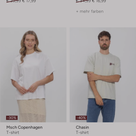
€ 29,99
€ 17,99
€ 34,99
€ 16,99
+ mehr farben
-30%
-40%
Msch Copenhagen
Chasin
T-shirt
T-shirt