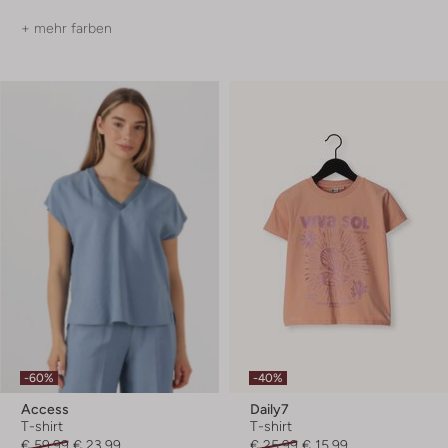
+ mehr farben
-60%
-40%
Access
Daily7
T-shirt
T-shirt
€ 59,99
€ 23,99
€ 25,99
€ 15,99