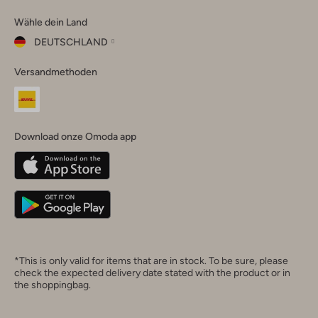
Omoda
Omoda
Omoda
Omoda
Omoda
Wähle dein Land
Instagram
Facebook
TikTok
LinkedIn
YouTube
DEUTSCHLAND
Wähle
Versandmethoden
dein
Schließ
Land
Nederland
België
(Nederlands)
Download onze Omoda app
Belgique
(Français)
Deutschland
*This is only valid for items that are in stock. To be sure, please
check the expected delivery date stated with the product or in
the shoppingbag.