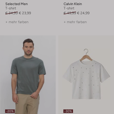
Selected Men
Calvin Klein
T-shirt
T-shirt
€ 34,99
€ 23,99
€ 49,99
€ 24,99
+ mehr farben
+ mehr farben
-20%
-30%