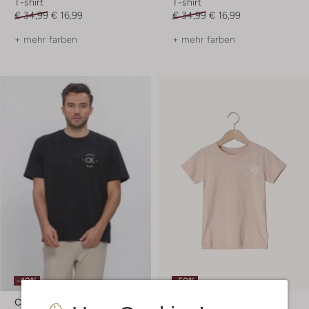
T-shirt
T-shirt
€ 34,99
€ 16,99
€ 34,99
€ 16,99
+ mehr farben
+ mehr farben
-40%
-50%
Calvin Klein
Ton & Ton