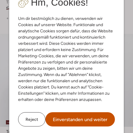
Hm, Cookies!
T-shirt
T-shirt
€ 49,99
€ 29,99
€ 29,99
€ 14,99
+ mehr farben
+ mehr farben
Um dir bestmöglich zu dienen, verwenden wir
Cookies auf unserer Website. Funktionale und
analytische Cookies sorgen dafür, dass die Website
ordnungsgemäß funktioniert und kontinuierlich
verbessert wird. Diese Cookies werden immer
platziert und erfordern keine Zustimmung. Für
Marketing-Cookies, die wir verwenden, um deine
Präferenzen zu verfolgen und dir personalisierte
Angebote zu zeigen, bitten wir um deine
Zustimmung. Wenn du auf "Ablehnen" klickst,
werden nur die funktionalen und analytischen
Cookies platziert. Du kannst auch auf "Cookie-
Einstellungen" klicken, um mehr Informationen zu
erhalten oder deine Präferenzen anzupassen.
Einverstanden und weiter
Reject
-40%
-40%
Tommy Jeans
Pme Legend