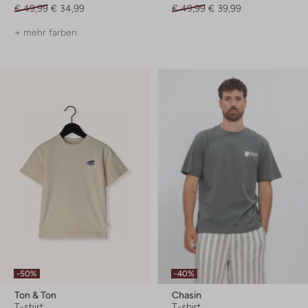
€ 49,99
€ 34,99
€ 49,99
€ 39,99
+ mehr farben
-50%
-40%
Ton & Ton
Chasin
T-shirt
T-shirt