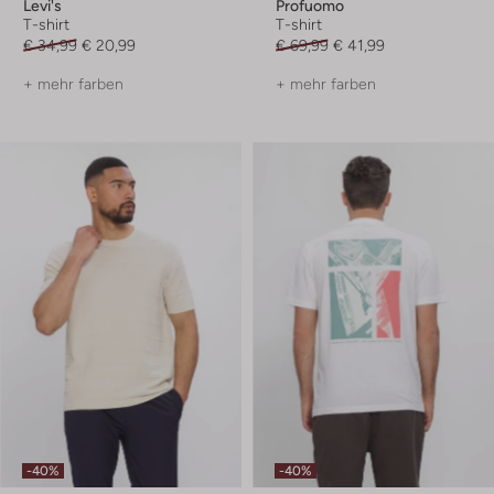
Levi's
Profuomo
T-shirt
T-shirt
€ 34,99
€ 20,99
€ 69,99
€ 41,99
+ mehr farben
+ mehr farben
-40%
-40%