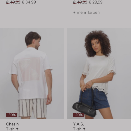
€ 49,99
€ 34,99
€ 49,99
€ 29,99
+ mehr farben
-30%
-20%
Chasin
Y.a.s.
T-shirt
T-shirt