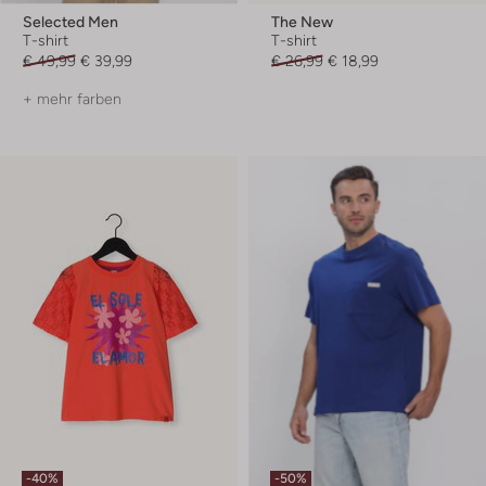
Selected Men
The New
T-shirt
T-shirt
€ 49,99
€ 39,99
€ 26,99
€ 18,99
+ mehr farben
-40%
-50%