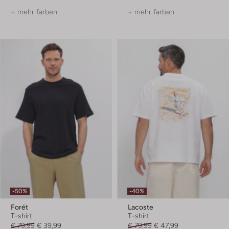
+ mehr farben
+ mehr farben
-50%
-40%
Forét
Lacoste
T-shirt
T-shirt
€ 79,99
€ 39,99
€ 79,99
€ 47,99