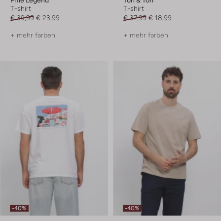
Pme Legend
Ton & Ton
T-shirt
T-shirt
€ 39,99
€ 23,99
€ 37,99
€ 18,99
+ mehr farben
+ mehr farben
-40%
-40%