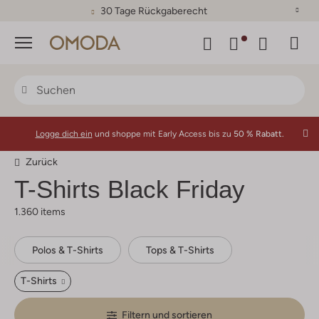
30 Tage Rückgaberecht
Menü
Logge dich ein
und shoppe mit Early Access bis zu
50 % Rabatt.
Zurück
T-Shirts Black Friday
1.360 items
Polos & T-Shirts
Tops & T-Shirts
T-Shirts
Filtern und sortieren