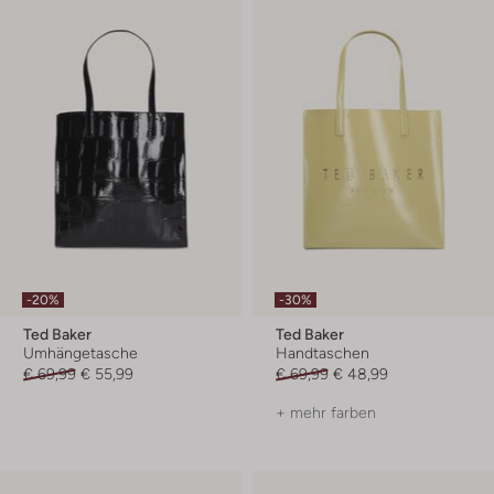
-20%
-30%
Ted Baker
Ted Baker
Umhängetasche
Handtaschen
€ 69,99
€ 55,99
€ 69,99
€ 48,99
+ mehr farben