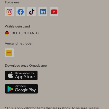
Folge uns
Omoda
Omoda
Omoda
Omoda
Omoda
Wähle dein Land
Instagram
Facebook
TikTok
LinkedIn
YouTube
DEUTSCHLAND
Wähle
Versandmethoden
dein
Schließ
Land
Nederland
België
(Nederlands)
Download onze Omoda app
Belgique
(Français)
Deutschland
*This is only valid for items that are in stock. To be sure, please