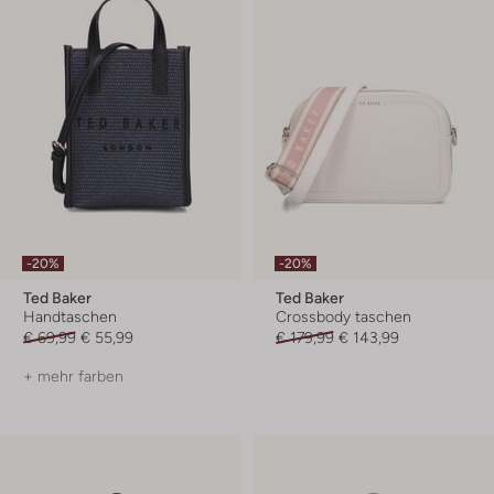
-20%
-20%
Ted Baker
Ted Baker
Handtaschen
Crossbody taschen
€ 69,99
€ 55,99
€ 179,99
€ 143,99
+ mehr farben