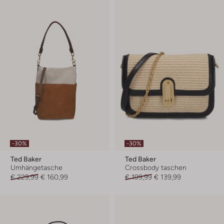
-30%
-30%
Ted Baker
Ted Baker
Umhängetasche
Crossbody taschen
€ 229,99
€ 160,99
€ 199,99
€ 139,99