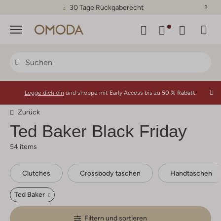
30 Tage Rückgaberecht
Menü
Logge dich ein
und shoppe mit Early Access bis zu
50 % Rabatt.
Zurück
Ted Baker
Black Friday
54 items
Clutches
Crossbody taschen
Handtaschen
Ted Baker
Filtern und sortieren