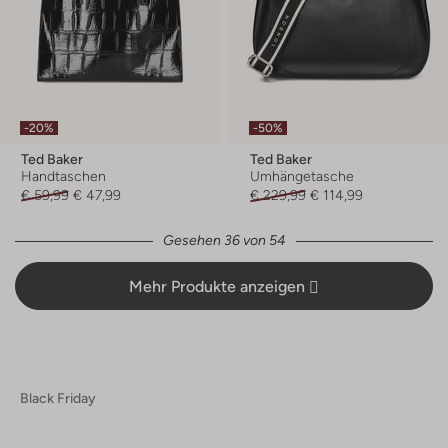
-20%
-50%
Ted Baker
Ted Baker
Handtaschen
Umhängetasche
€ 59,99
€ 47,99
€ 229,99
€ 114,99
Gesehen 36 von 54
Mehr Produkte anzeigen
Black Friday