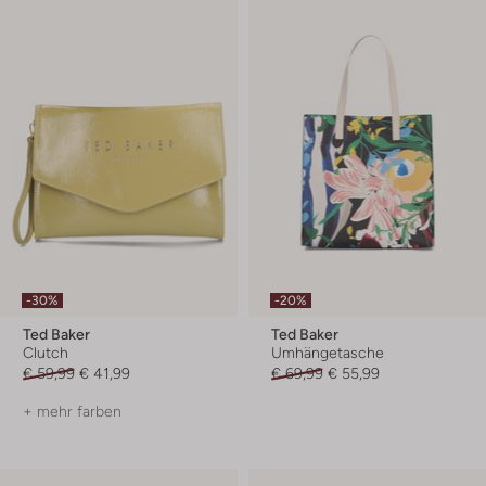
-30%
-20%
Ted Baker
Ted Baker
Clutch
Umhängetasche
€ 59,99
€ 41,99
€ 69,99
€ 55,99
+ mehr farben