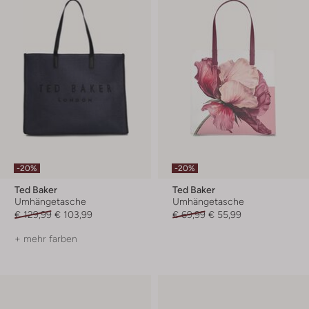
-20%
-20%
Ted Baker
Ted Baker
Umhängetasche
Umhängetasche
€ 129,99
€ 103,99
€ 69,99
€ 55,99
+ mehr farben