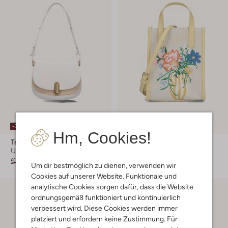
-30%
-30%
Hm, Cookies!
Ted Baker
Ted Baker
Umhängetasche
Handtaschen
€ 229,99
€ 160,99
€ 89,99
€ 62,99
Um dir bestmöglich zu dienen, verwenden wir
Cookies auf unserer Website. Funktionale und
analytische Cookies sorgen dafür, dass die Website
ordnungsgemäß funktioniert und kontinuierlich
verbessert wird. Diese Cookies werden immer
platziert und erfordern keine Zustimmung. Für