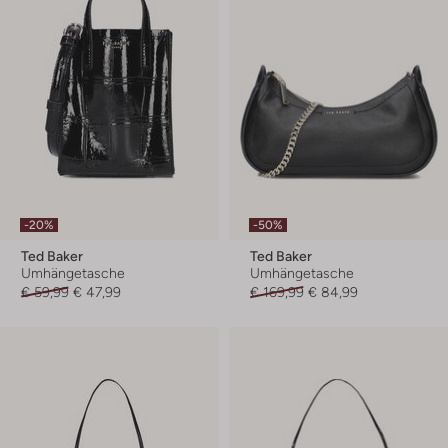
-20%
-50%
Ted Baker
Ted Baker
Umhängetasche
Umhängetasche
€ 59,99
€ 47,99
€ 169,99
€ 84,99