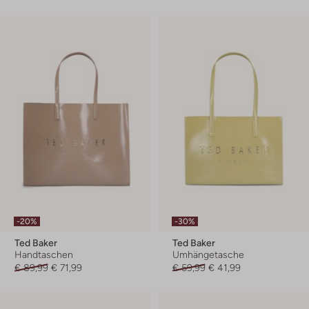
-20%
-30%
Ted Baker
Ted Baker
Handtaschen
Umhängetasche
€ 89,99
€ 71,99
€ 59,99
€ 41,99