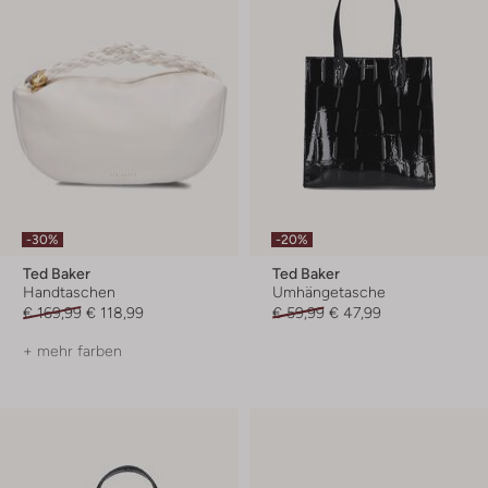
-30%
-20%
Ted Baker
Ted Baker
Handtaschen
Umhängetasche
€ 169,99
€ 118,99
€ 59,99
€ 47,99
+ mehr farben