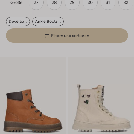
Größe
23
24
27
28
29
30
31
32
Develab
Ankle Boots
Filtern und sortieren