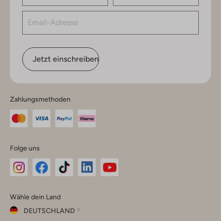
Jetzt einschreiben
Zahlungsmethoden
Folge uns
Omoda
Omoda
Omoda
Omoda
Omoda
Wähle dein Land
Instagram
Facebook
TikTok
LinkedIn
YouTube
DEUTSCHLAND