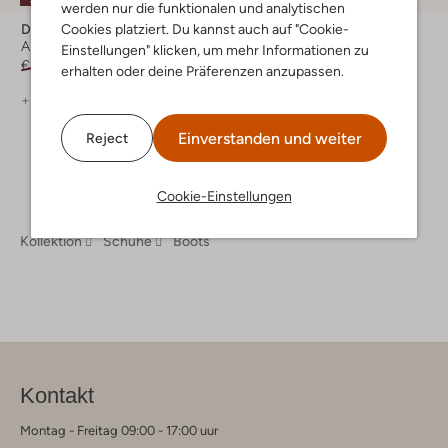
werden nur die funktionalen und analytischen
Develab
Develab
Cookies platziert. Du kannst auch auf "Cookie-
Ankle Boots
Ankle Boots
Einstellungen" klicken, um mehr Informationen zu
€ 109,95
€ 76,99
€ 104,95
€ 52,45
erhalten oder deine Präferenzen anzupassen.
+ mehr farben
Einverstanden und weiter
Reject
Cookie-Einstellungen
Kollektion
Schuhe
Boots
Kontakt
Montag - Freitag 09:00 - 17:00 uur