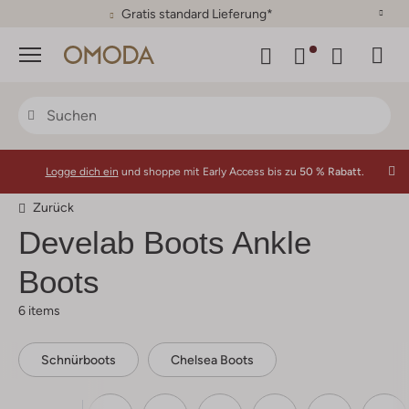
Menü
Logge dich ein
und shoppe mit Early Access bis zu
50 % Rabatt.
Zurück
Develab
Boots Ankle
Boots
6 items
Schnürboots
Chelsea Boots