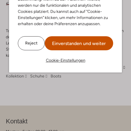
€ 89,95
€ 71,99
€ 169,95
€ 84,99
werden nur die funktionalen und analytischen
Cookies platziert. Du kannst auch auf "Cookie-
Einstellungen" klicken, um mehr Informationen zu
erhalten oder deine Präferenzen anzupassen.
Tommy Hilfiger Chelsea Boots bringen den All-American-Style in
den Schuhschrank. Die Modelle werden aus weichem, solidem
Einverstanden und weiter
Leder hergestellt. Ihr besonderes Markenzeichen: Der flexible
Reject
Stretcheinsatz sorgt dafür, das man einfach hineinschlüpfen
kann.
Cookie-Einstellungen
Mehr
Kollektion
Schuhe
Boots
Kontakt