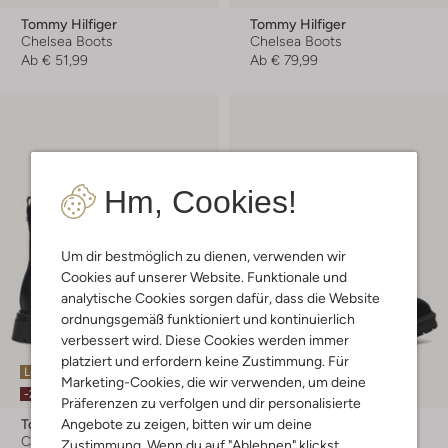
Tommy Hilfiger
Tommy Hilfiger
Chelsea Boots
Chelsea Boots
Ab
€ 51,99
Ab
€ 79,99
Hm, Cookies!
Um dir bestmöglich zu dienen, verwenden wir
Cookies auf unserer Website. Funktionale und
analytische Cookies sorgen dafür, dass die Website
ordnungsgemäß funktioniert und kontinuierlich
verbessert wird. Diese Cookies werden immer
platziert und erfordern keine Zustimmung. Für
Letzte Größen
Letzter Artikel
Marketing-Cookies, die wir verwenden, um deine
-20%
-50%
Präferenzen zu verfolgen und dir personalisierte
Angebote zu zeigen, bitten wir um deine
Tommy Hilfiger
Tommy Hilfiger
Chelsea Boots
Chelsea Boots
Zustimmung. Wenn du auf "Ablehnen" klickst,