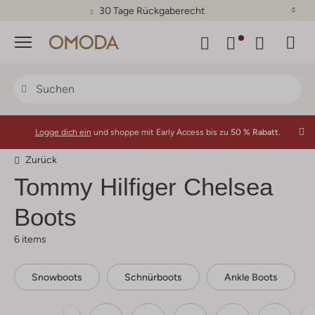
30 Tage Rückgaberecht
Menü
Logge dich ein
und shoppe mit Early Access bis zu
50 % Rabatt.
Zurück
Tommy Hilfiger Chelsea
Boots
6 items
Snowboots
Schnürboots
Ankle Boots