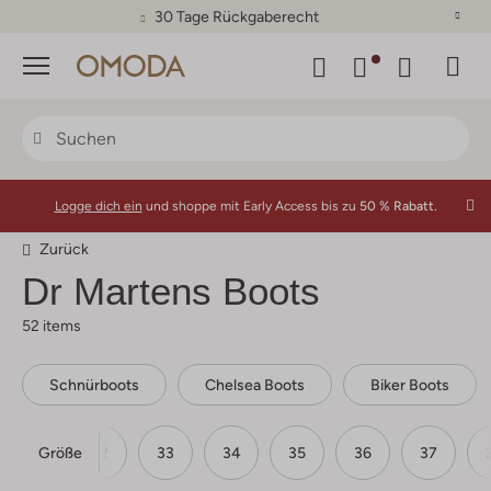
30 Tage Rückgaberecht
Menü
Logge dich ein
und shoppe mit Early Access bis zu
50 % Rabatt.
Zurück
Dr Martens
Boots
52 items
Schnürboots
Chelsea Boots
Biker Boots
Größe
31
32
33
34
35
36
37