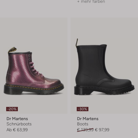
+ mehr farben
-20%
-30%
Dr Martens
Dr Martens
Schnürboots
Boots
Ab
€ 63,99
€ 139,99
€ 97,99