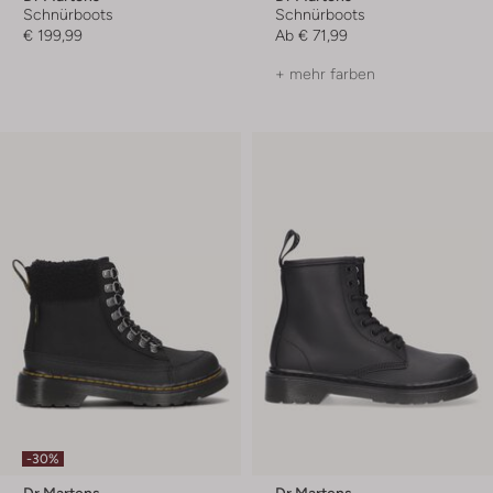
Schnürboots
Schnürboots
€ 199,99
Ab
€ 71,99
+ mehr farben
-30%