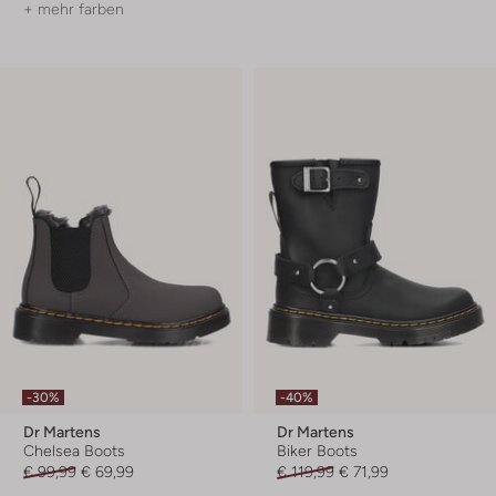
+ mehr farben
-30%
-40%
Dr Martens
Dr Martens
Chelsea Boots
Biker Boots
€ 99,99
€ 69,99
€ 119,99
€ 71,99