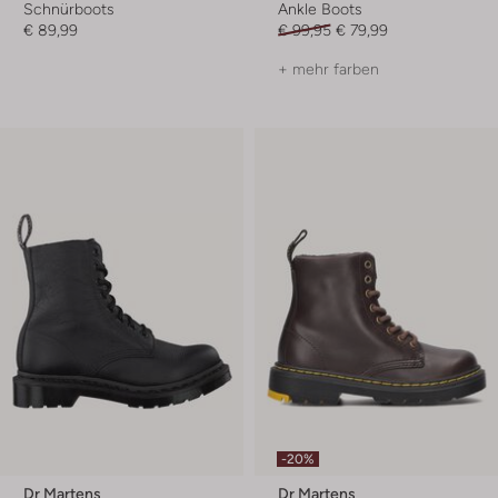
Schnürboots
Ankle Boots
€ 89,99
€ 99,95
€ 79,99
+ mehr farben
-20%
Dr Martens
Dr Martens