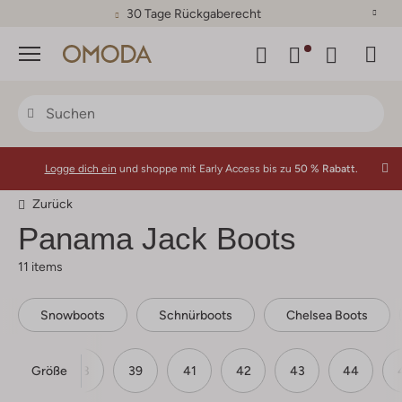
30 Tage Rückgaberecht
Menü
Logge dich ein
und shoppe mit Early Access bis zu
50 % Rabatt.
Zurück
Panama Jack Boots
11 items
Snowboots
Schnürboots
Chelsea Boots
Größe
37
38
39
41
42
43
44