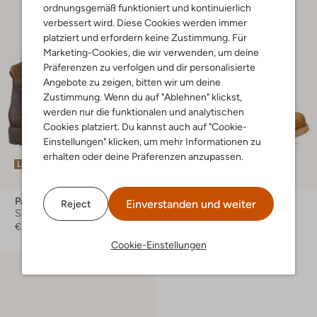
ordnungsgemäß funktioniert und kontinuierlich
verbessert wird. Diese Cookies werden immer
platziert und erfordern keine Zustimmung. Für
Marketing-Cookies, die wir verwenden, um deine
Präferenzen zu verfolgen und dir personalisierte
Angebote zu zeigen, bitten wir um deine
Zustimmung. Wenn du auf "Ablehnen" klickst,
werden nur die funktionalen und analytischen
Cookies platziert. Du kannst auch auf "Cookie-
Einstellungen" klicken, um mehr Informationen zu
erhalten oder deine Präferenzen anzupassen.
Letzte Größen
Letzte Größen
Panama Jack
Panama Jack
Einverstanden und weiter
Reject
Schnürboots
Schnürboots
€ 219,95
€ 199,99
Cookie-Einstellungen