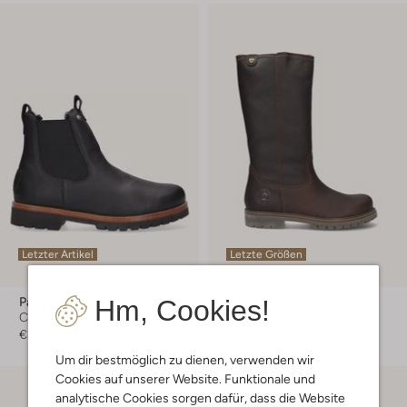
Letzter Artikel
Letzte Größen
Hm, Cookies!
Panama Jack
Panama Jack
Chelsea Boots
Snowboots
€ 219,95
€ 209,99
Um dir bestmöglich zu dienen, verwenden wir
Cookies auf unserer Website. Funktionale und
analytische Cookies sorgen dafür, dass die Website