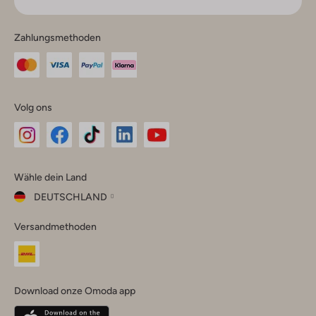
Zahlungsmethoden
Volg ons
Omoda
Omoda
Omoda
Omoda
Omoda
Wähle dein Land
Instagram
Facebook
TikTok
LinkedIn
YouTube
DEUTSCHLAND
Wähle
Versandmethoden
dein
Schließ
Land
Nederland
België
(Nederlands)
Download onze Omoda app
Belgique
(Français)