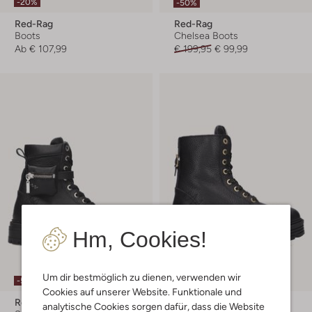
-20%
-50%
Red-Rag
Red-Rag
Boots
Chelsea Boots
Ab
€ 107,99
€ 199,95
€ 99,99
Hm, Cookies!
Um dir bestmöglich zu dienen, verwenden wir
-50%
-30%
Cookies auf unserer Website. Funktionale und
Red-Rag
Red-Rag
analytische Cookies sorgen dafür, dass die Website