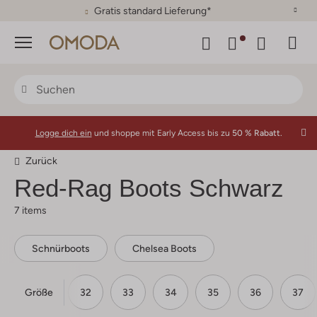
30 Tage Rückgaberecht
Menü
Logge dich ein
und shoppe mit Early Access bis zu
50 % Rabatt.
Zurück
Red-Rag
Boots Schwarz
7 items
Schnürboots
Chelsea Boots
Größe
30
31
32
33
34
35
36
37