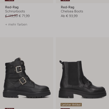
Red-Rag
Red-Rag
Schnürboots
Chelsea Boots
€ 119,99
€ 71,99
Ab
€ 93,99
+ mehr farben
Letzter Artikel