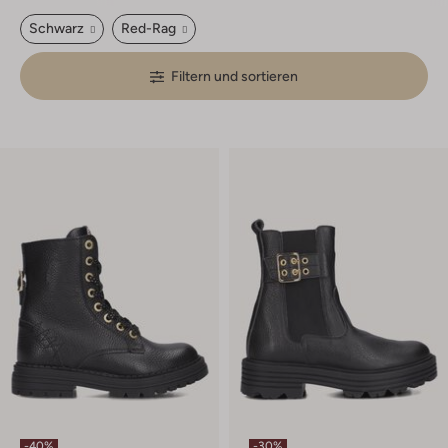
Schwarz
Red-Rag
Filtern und sortieren
-40%
-30%