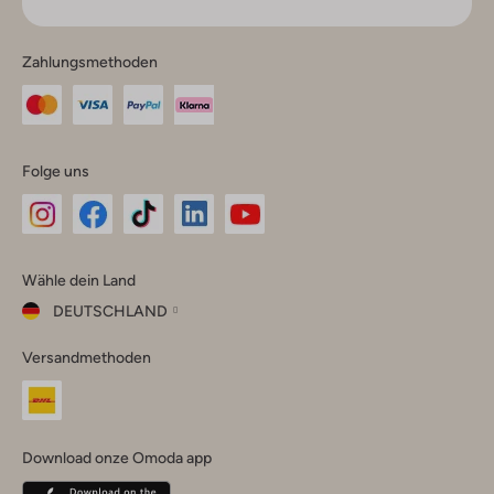
Zahlungsmethoden
Folge uns
Omoda
Omoda
Omoda
Omoda
Omoda
Wähle dein Land
Instagram
Facebook
TikTok
LinkedIn
YouTube
DEUTSCHLAND
Wähle
Versandmethoden
dein
Schließ
Land
Nederland
België
(Nederlands)
Download onze Omoda app
Belgique
(Français)