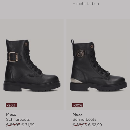
+ mehr farben
-20%
-30%
Mexx
Mexx
Schnürboots
Schnürboots
€ 89,95
€ 71,99
€ 89,95
€ 62,99