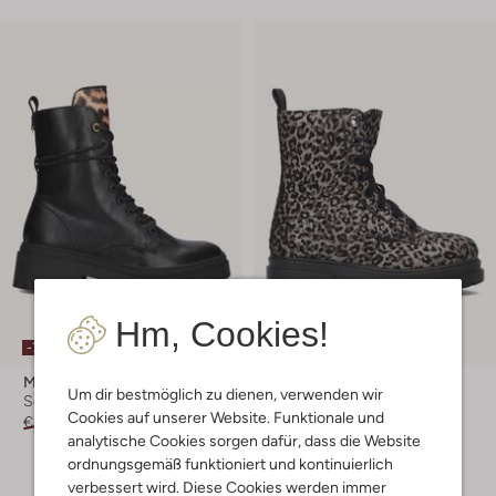
Hm, Cookies!
-70%
-30%
Mexx
Mexx
Um dir bestmöglich zu dienen, verwenden wir
Schnürboots
Schnürboots
Cookies auf unserer Website. Funktionale und
€ 109,99
€ 32,99
€ 89,95
€ 62,99
analytische Cookies sorgen dafür, dass die Website
+ mehr farben
ordnungsgemäß funktioniert und kontinuierlich
verbessert wird. Diese Cookies werden immer