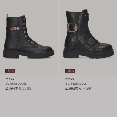
-30%
-20%
Mexx
Mexx
Schnürboots
Schnürboots
€ 79,99
€ 55,99
€ 89,95
€ 71,99