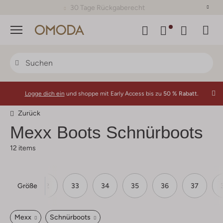
30 Tage Rückgaberecht
Menü
Logge dich ein
und shoppe mit Early Access bis zu
50 % Rabatt.
Zurück
Mexx
Boots Schnürboots
12 items
Größe
31
32
33
34
35
36
37
Mexx
Schnürboots