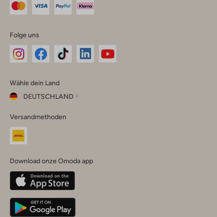
Folge uns
Omoda
Omoda
Omoda
Omoda
Omoda
Wähle dein Land
Instagram
Facebook
TikTok
LinkedIn
YouTube
DEUTSCHLAND
Wähle
Versandmethoden
dein
Schließ
Land
Nederland
België
(Nederlands)
Download onze Omoda app
Belgique
(Français)
Deutschland