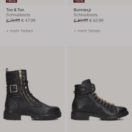
-40%
-30%
Ton & Ton
Bunniesjr
Schnürboots
Schnürboots
€ 79,99
€ 47,99
€ 89,99
€ 62,99
+ mehr farben
+ mehr farben