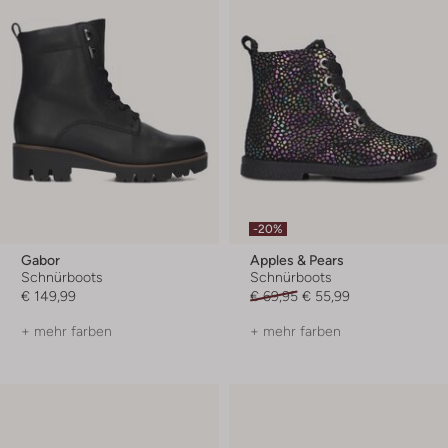
-20%
Gabor
Apples & Pears
Schnürboots
Schnürboots
€ 149,99
€ 69,95
€ 55,99
+ mehr farben
+ mehr farben