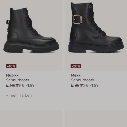
-40%
-20%
Nubikk
Mexx
Schnürboots
Schnürboots
€ 119,99
€ 71,99
€ 89,95
€ 71,99
+ mehr farben