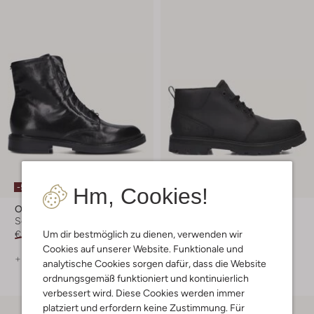
-50%
-30%
Hm, Cookies!
Omoda
Timberland
Schnürboots
Schnürboots
Um dir bestmöglich zu dienen, verwenden wir
€ 159,95
€ 79,99
€ 179,99
€ 125,99
Cookies auf unserer Website. Funktionale und
+ mehr farben
+ mehr farben
analytische Cookies sorgen dafür, dass die Website
ordnungsgemäß funktioniert und kontinuierlich
verbessert wird. Diese Cookies werden immer
platziert und erfordern keine Zustimmung. Für