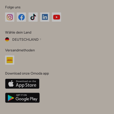
Folge uns
Omoda
Omoda
Omoda
Omoda
Omoda
Wähle dein Land
Instagram
Facebook
TikTok
LinkedIn
YouTube
DEUTSCHLAND
Wähle
Versandmethoden
dein
Schließ
Land
Nederland
België
(Nederlands)
Download onze Omoda app
Belgique
(Français)
Deutschland