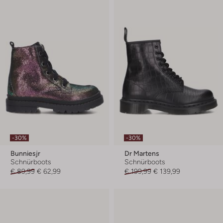
-30%
-30%
Bunniesjr
Dr Martens
Schnürboots
Schnürboots
€ 89,99
€ 62,99
€ 199,99
€ 139,99