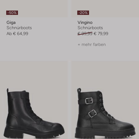
-50%
-20%
Giga
Vingino
Schnürboots
Schnürboots
Ab
€ 64,99
€ 99,99
€ 79,99
+ mehr farben