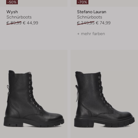
-50%
-70%
Wysh
Stefano Lauran
Schnürboots
Schnürboots
€ 89,99
€ 44,99
€ 249,95
€ 74,99
+ mehr farben