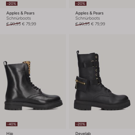
-20%
-20%
Apples & Pears
Apples & Pears
Schnürboots
Schnürboots
€ 99,95
€ 79,99
€ 99,95
€ 79,99
-40%
-20%
Hip
Develab