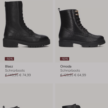
-50%
-50%
Blasz
Omoda
Schnürboots
Schnürboots
€ 149,95
€ 74,99
€ 129,95
€ 64,99