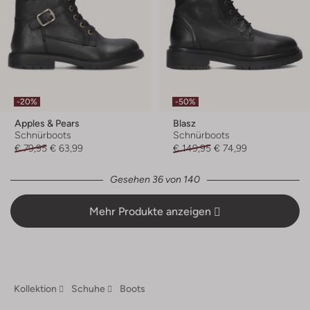
-20%
-50%
Apples & Pears
Blasz
Schnürboots
Schnürboots
€ 79,95
€ 63,99
€ 149,95
€ 74,99
Gesehen 36 von 140
Mehr Produkte anzeigen
Kollektion
Schuhe
Boots