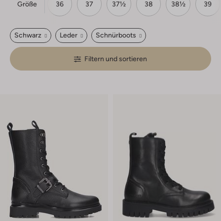
Größe
35
35½
36
37
37½
38
38½
39
Schwarz
Leder
Schnürboots
Filtern und sortieren