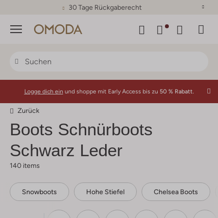
30 Tage Rückgaberecht
Menü
Logge dich ein
und shoppe mit Early Access bis zu
50 % Rabatt.
Zurück
Boots Schnürboots
Schwarz Leder
140 items
Snowboots
Hohe Stiefel
Chelsea Boots