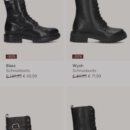
-50%
-20%
Blasz
Wysh
Schnürboots
Schnürboots
€ 139,95
€ 69,99
€ 89,95
€ 71,99