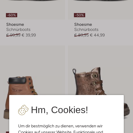
-60%
-50%
Shoesme
Shoesme
Schnürboots
Schnürboots
€ 99,99
€ 39,99
€ 89,95
€ 44,99
Hm, Cookies!
Um dir bestmöglich zu dienen, verwenden wir
Cookies auf unserer Website. Funktionale und