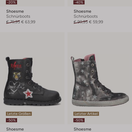
-20%
-40%
Shoesme
Shoesme
Schnürboots
Schnürboots
€ 79,95
€ 63,99
€ 99,95
€ 59,99
Letzte Größen
Letzter Artikel
-50%
-50%
Shoesme
Shoesme