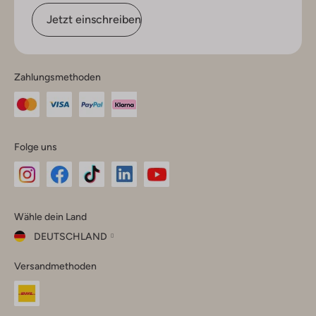
Jetzt einschreiben
Zahlungsmethoden
Folge uns
Omoda
Omoda
Omoda
Omoda
Omoda
Wähle dein Land
Instagram
Facebook
TikTok
LinkedIn
YouTube
DEUTSCHLAND
Wähle
Versandmethoden
dein
Schließ
Land
Nederland