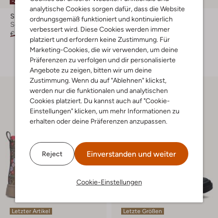
-20%
-20%
analytische Cookies sorgen dafür, dass die Website
Shoesme
Shoesme
ordnungsgemäß funktioniert und kontinuierlich
Schnürboots
Schnürboots
verbessert wird. Diese Cookies werden immer
€ 89,95
€ 71,99
Ab
€ 75,99
platziert und erfordern keine Zustimmung. Für
Marketing-Cookies, die wir verwenden, um deine
+ mehr farben
Präferenzen zu verfolgen und dir personalisierte
Angebote zu zeigen, bitten wir um deine
Zustimmung. Wenn du auf "Ablehnen" klickst,
werden nur die funktionalen und analytischen
Cookies platziert. Du kannst auch auf "Cookie-
Einstellungen" klicken, um mehr Informationen zu
erhalten oder deine Präferenzen anzupassen.
Einverstanden und weiter
Reject
Cookie-Einstellungen
Letzter Artikel
Letzte Größen