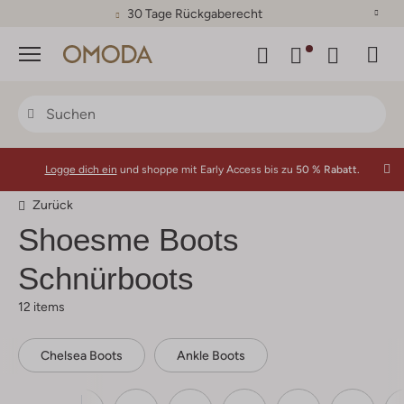
30 Tage Rückgaberecht
Menü
Logge dich ein
und shoppe mit Early Access bis zu
50 % Rabatt.
Zurück
Shoesme
Boots
Schnürboots
12 items
Chelsea Boots
Ankle Boots