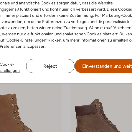
onale und analytische Cookies sorgen dafür, dass die Website
gsgemäß funktioniert und kontinuierlich verbessert wird. Diese Cookie
-20%
n immer platziert und erfordern keine Zustimmung. Für Marketing-Cook
r verwenden, um deine Präferenzen zu verfolgen und dir personalisierte
nd
Timberland
ote zu zeigen, bitten wir um deine Zustimmung. Wenn du auf "Ablehnen
oots
Schnürboots
€ 125,99
Ab
€ 71,99
t, werden nur die funktionalen und analytischen Cookies platziert. Du ka
uf "Cookie-Einstellungen" klicken, um mehr Informationen zu erhalten o
arben
+ mehr farben
 Präferenzen anzupassen.
Cookie-
Reject
Einverstanden und weit
nstellungen