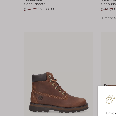
Schnürboots
Schnürb
€ 229,99
€ 183,99
€ 179,99
+ mehr f
Um dir