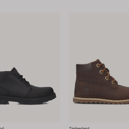
nd
Timberland