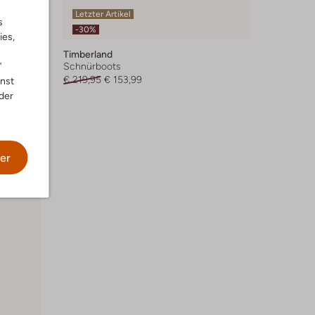
Letzter Artikel
s
-30%
ies,
Timberland
"
Schnürboots
€ 219,95
€ 153,99
nnst
der
er