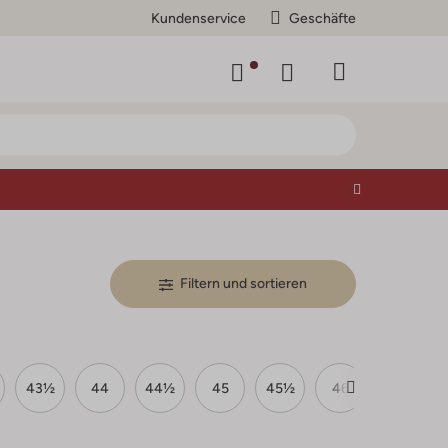
Kundenservice
Geschäfte
Filtern und sortieren
43½
44
44½
45
45½
46
47