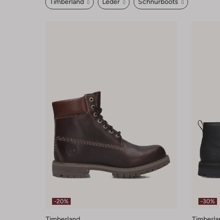
Timberland
Leder
Schnürboots
-20%
-30%
Timberland
Timberla