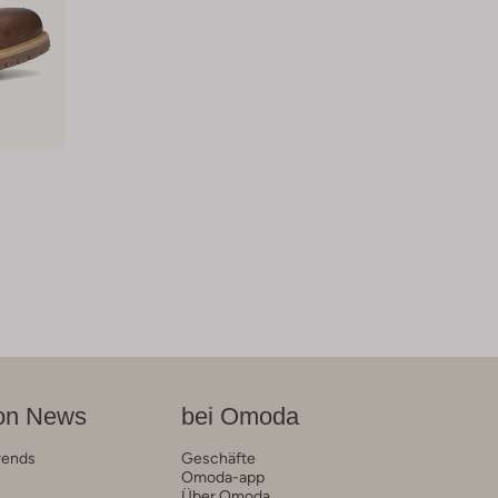
on News
bei Omoda
rends
Geschäfte
Omoda-app
Über Omoda