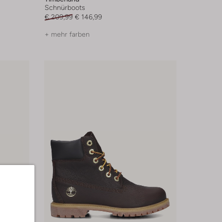
Schnürboots
€ 209,99
€ 146,99
+ mehr farben