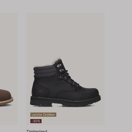
Letzte Größen
-30%
Timberland