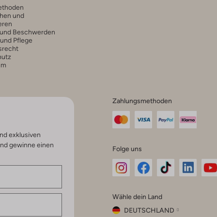
ethoden
hen und
eren
 und Beschwerden
 und Pflege
srecht
hutz
um
Zahlungsmethoden
nd exklusiven
und gewinne einen
Folge uns
Omoda
Omoda
Omoda
Omoda
Om
Wähle dein Land
Instagram
Facebook
TikTok
LinkedI
Yo
DEUTSCHLAND