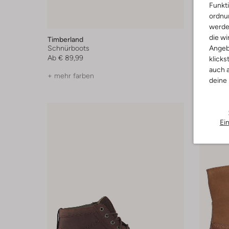
Funkti
ordnun
-30%
werde
die wi
Timberland
Timberla
Angeb
Schnürboots
Schnürb
Ab
€ 89,99
€ 179,99
klicks
auch a
+ mehr farben
+ mehr f
deine
Ei