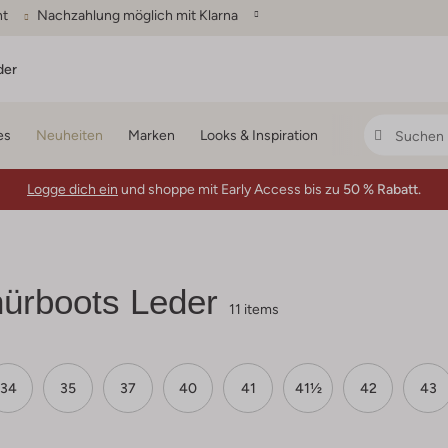
ht
Nachzahlung möglich mit Klarna
der
es
Neuheiten
Marken
Looks & Inspiration
Logge dich ein
und shoppe mit Early Access bis zu
50 % Rabatt.
ürboots Leder
11 items
34
35
37
40
41
41½
42
43