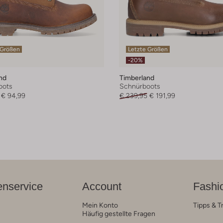
 Größen
Letzte Größen
-20%
nd
Timberland
oots
Schnürboots
€ 94,99
€ 239,95
€ 191,99
nservice
Account
Fashi
Mein Konto
Tipps & T
Häufig gestellte Fragen