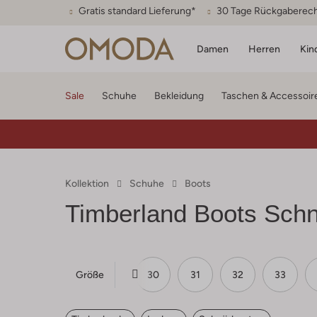
Gratis standard Lieferung*
30 Tage Rückgaberec
Damen
Herren
Kin
Sale
Schuhe
Bekleidung
Taschen & Accessoir
Kollektion
Schuhe
Boots
Timberland
Boots Schn
Größe
27
28
29
30
31
32
33