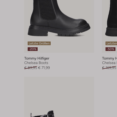
Letzte Größen
Letzter
-20%
-50%
Tommy Hilfiger
Tommy Hi
Chelsea Boots
Chelsea 
€ 89,95
€ 71,99
€ 169,95