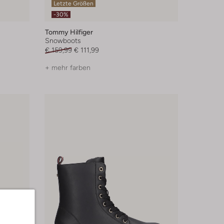
Letzte Größen
-30%
Tommy Hilfiger
Snowboots
€ 159,99
€ 111,99
+ mehr farben