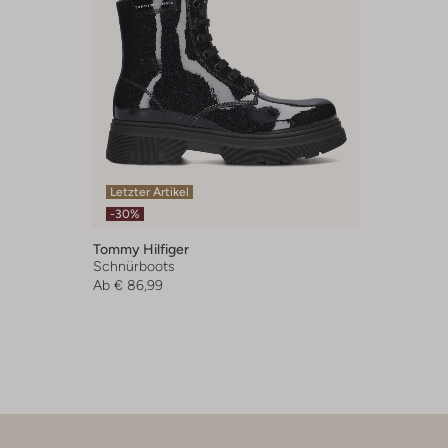
Letzter Artikel
-30%
Tommy Hilfiger
Schnürboots
Ab
€ 86,99