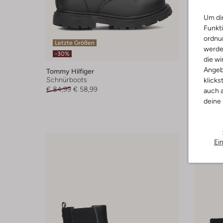
Um dir
Funkti
ordnun
Letzte Größen
Letzter
werde
-30%
-30%
die wi
Angeb
Tommy Hilfiger
Tommy Hi
Schnürboots
Schnürb
klicks
€ 84,99
€ 58,99
€ 189,99
auch a
deine
Ei