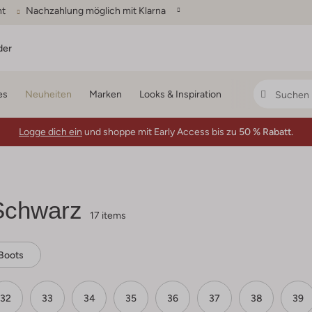
ht
Nachzahlung möglich mit Klarna
der
es
Neuheiten
Marken
Looks & Inspiration
Logge dich ein
und shoppe mit Early Access bis zu
50 % Rabatt.
Schwarz
17 items
Boots
32
33
34
35
36
37
38
39