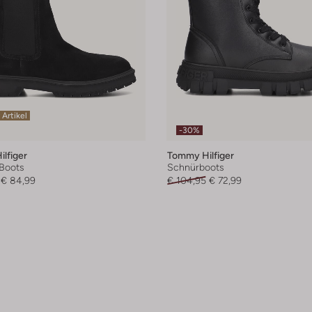
 Artikel
-30%
lfiger
Tommy Hilfiger
Boots
Schnürboots
€ 84,99
€ 104,95
€ 72,99