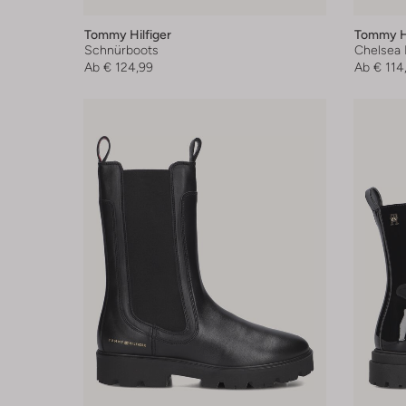
Tommy Hilfiger
Tommy Hi
Schnürboots
Chelsea 
Ab
€ 124,99
Ab
€ 114