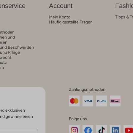
nservice
Account
Fashi
Mein Konto
Tipps & T
Häufig gestellte Fragen
ethoden
hen und
eren
 und Beschwerden
 und Pflege
srecht
hutz
um
Zahlungsmethoden
nd exklusiven
und gewinne einen
Folge uns