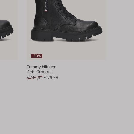
-30%
Tommy Hilfiger
Schnürboots
€ 114,95
€ 79,99