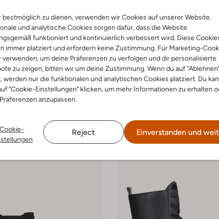
 bestmöglich zu dienen, verwenden wir Cookies auf unserer Website.
onale und analytische Cookies sorgen dafür, dass die Website
gsgemäß funktioniert und kontinuierlich verbessert wird. Diese Cookie
 Artikel
Letzter Artikel
n immer platziert und erfordern keine Zustimmung. Für Marketing-Cook
-50%
r verwenden, um deine Präferenzen zu verfolgen und dir personalisierte
ote zu zeigen, bitten wir um deine Zustimmung. Wenn du auf "Ablehnen
lfiger
Tommy Hilfiger
oots
Snowboots
t, werden nur die funktionalen und analytischen Cookies platziert. Du ka
€ 132,99
€ 159,95
€ 79,99
uf "Cookie-Einstellungen" klicken, um mehr Informationen zu erhalten o
 Präferenzen anzupassen.
+ mehr farben
Cookie-
Reject
Einverstanden und weit
nstellungen