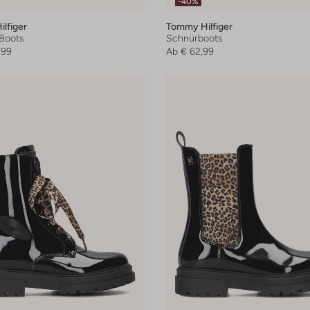
-40%
lfiger
Tommy Hilfiger
Boots
Schnürboots
,99
Ab
€ 62,99