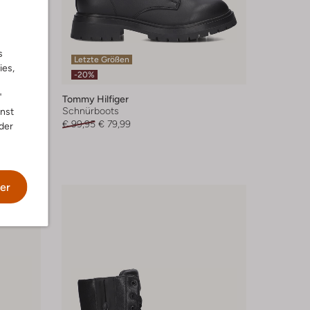
s
Letzte Größen
ies,
-20%
"
Tommy Hilfiger
Schnürboots
nnst
€ 99,95
€ 79,99
der
er