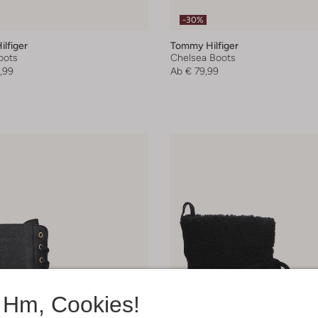
-30%
lfiger
Tommy Hilfiger
oots
Chelsea Boots
,99
Ab
€ 79,99
Hm, Cookies!