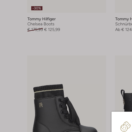
-30%
Tommy Hilfiger
Tommy Hi
Chelsea Boots
Schnürb
€ 179,99
€ 125,99
Ab
€ 124