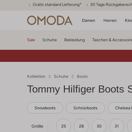
Gratis standard Lieferung*
30 Tage Rückgaberec
Damen
Herren
Kin
Sale
Schuhe
Bekleidung
Taschen & Accessoir
Kollektion
Schuhe
Boots
Tommy Hilfiger
Boots 
Snowboots
Schnürboots
Chelsea 
Größe
25
28
30
31