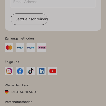
Jetzt einschreiben
Zahlungsmethoden
Folge uns
Omoda
Omoda
Omoda
Omoda
Omoda
Wähle dein Land
Instagram
Facebook
TikTok
LinkedIn
YouTube
DEUTSCHLAND
Wähle
Versandmethoden
dein
Schließ