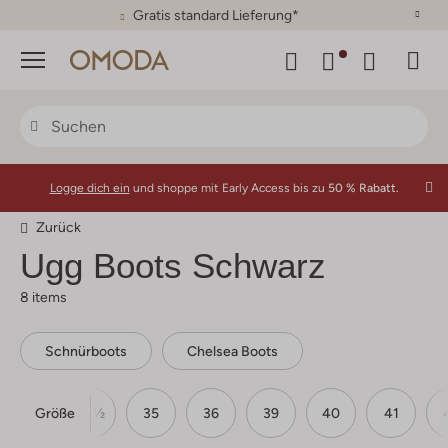
30 Tage Rückgaberecht
Menü
Logge dich ein
und shoppe mit Early Access bis zu
50 % Rabatt.
Zurück
Ugg
Boots Schwarz
8 items
Schnürboots
Chelsea Boots
Größe
33
33½
35
36
39
40
41