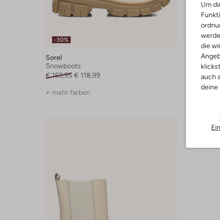
Um dir
Funkti
ordnun
Letzter
werde
-30%
-50%
die wi
Angeb
Sorel
Sorel
Snowboots
Schnürb
klicks
€ 169,95
€ 118,99
€ 149,95
auch a
deine
+ mehr farben
Ei