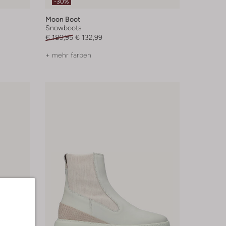
-30%
Moon Boot
Snowboots
€ 189,95
€ 132,99
+ mehr farben