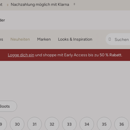
ht
Nachzahlung möglich mit Klarna
der
es
Neuheiten
Marken
Looks & Inspiration
Logge dich ein
und shoppe mit Early Access bis zu
50 % Rabatt.
Boots
9
30
31
32
33
34
35
36