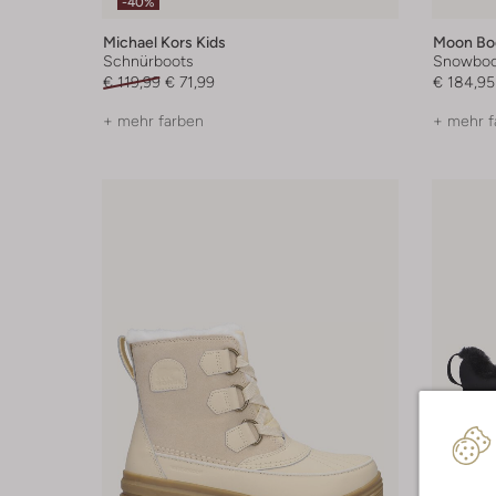
-40%
Michael Kors Kids
Moon Bo
Schnürboots
Snowboo
€ 119,99
€ 71,99
€ 184,95
+ mehr farben
+ mehr f