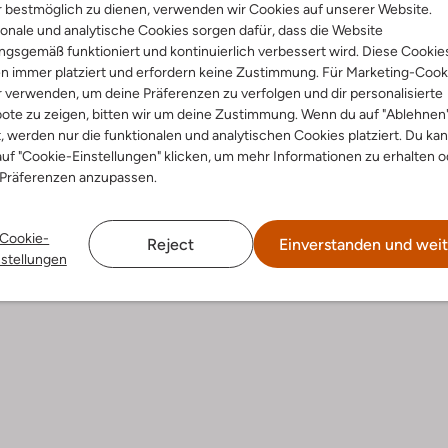
 bestmöglich zu dienen, verwenden wir Cookies auf unserer Website.
onale und analytische Cookies sorgen dafür, dass die Website
gsgemäß funktioniert und kontinuierlich verbessert wird. Diese Cookie
 Artikel
Letzter Artikel
n immer platziert und erfordern keine Zustimmung. Für Marketing-Cook
-50%
r verwenden, um deine Präferenzen zu verfolgen und dir personalisierte
ote zu zeigen, bitten wir um deine Zustimmung. Wenn du auf "Ablehnen
Sorel
oots
Snowboots
t, werden nur die funktionalen und analytischen Cookies platziert. Du ka
€ 74,99
€ 209,95
€ 104,99
uf "Cookie-Einstellungen" klicken, um mehr Informationen zu erhalten o
 Präferenzen anzupassen.
+ mehr farben
Cookie-
Reject
Einverstanden und weit
nstellungen