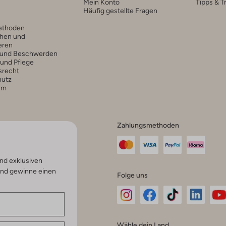
Mein Konto
Tipps & T
Häufig gestellte Fragen
ethoden
hen und
eren
 und Beschwerden
 und Pflege
srecht
hutz
um
Zahlungsmethoden
nd exklusiven
und gewinne einen
Folge uns
Omoda
Omoda
Omoda
Omoda
Om
Wähle dein Land