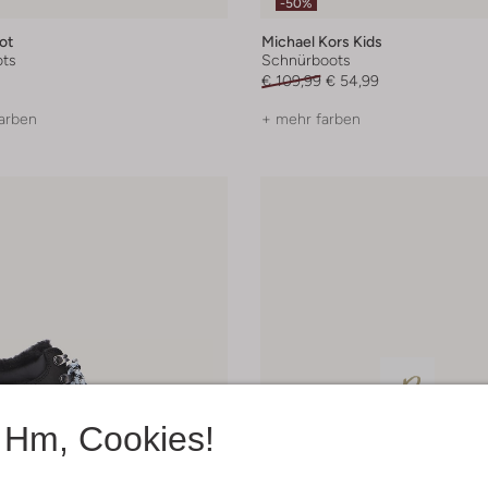
-50%
ot
Michael Kors Kids
ts
Schnürboots
€ 109,99
€ 54,99
arben
+ mehr farben
Hm, Cookies!