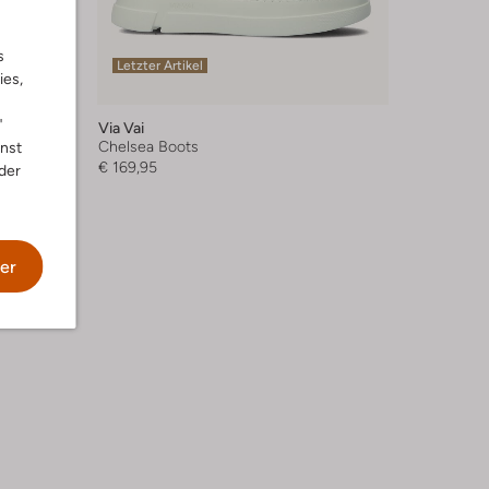
s
Letzter Artikel
ies,
"
Via Vai
Chelsea Boots
nnst
€ 169,95
der
er