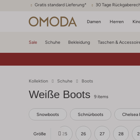
Gratis standard Lieferung*
30 Tage Rückgaberec
Damen
Herren
Kin
Sale
Schuhe
Bekleidung
Taschen & Accessoir
Kollektion
Schuhe
Boots
Weiße Boots
9 items
Snowboots
Schnürboots
Chelsea 
Größe
23
24
25
26
27
28
2