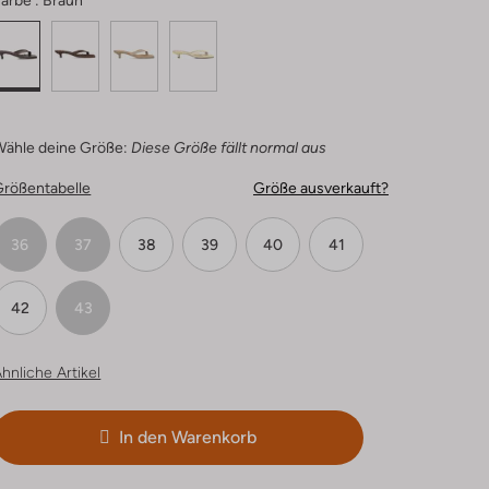
arbe :
Braun
Wähle deine Größe:
Diese Größe fällt normal aus
Größentabelle
Größe ausverkauft?
36
37
38
39
40
41
42
43
hnliche Artikel
In den Warenkorb