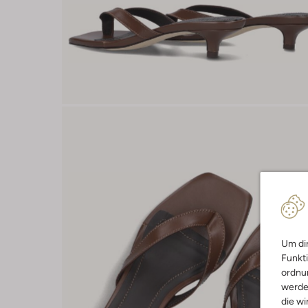
Um dir
Funkti
ordnun
werde
die wi