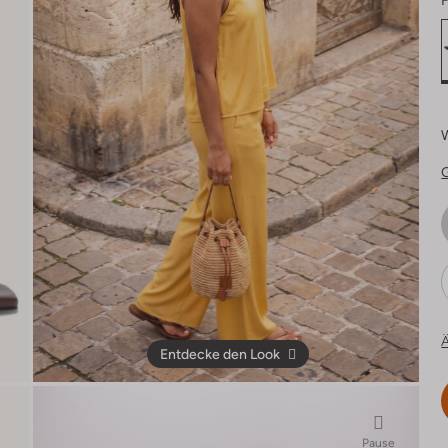
F
Ä
Entdecke den Look
Pause