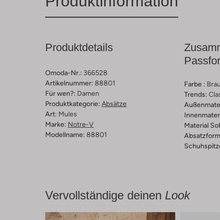
Produktinformation
Produktdetails
Zusamm
Passfo
Omoda-Nr.:
366528
Artikelnummer:
88801
Farbe :
Bra
Für wen?:
Damen
Trends:
Cla
Produktkategorie:
Absätze
Außenmater
Art:
Mules
Innenmateri
Marke:
Notre-V
Material So
Modellname:
88801
Absatzform
Schuhspitz
Vervollständige deinen
Look