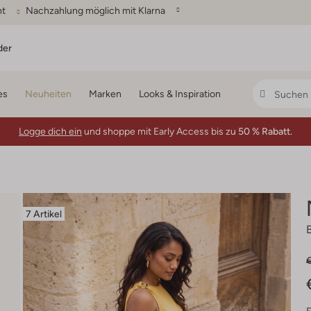
ht
Nachzahlung möglich mit Klarna
der
es
Neuheiten
Marken
Looks & Inspiration
Logge dich ein
und shoppe mit Early Access bis zu
50 % Rabatt.
7 Artikel
€