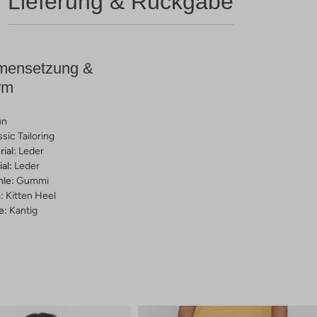
Lieferung & Rückgabe
ensetzung &
rm
un
ssic Tailoring
ial:
Leder
al:
Leder
hle:
Gummi
:
Kitten Heel
e:
Kantig