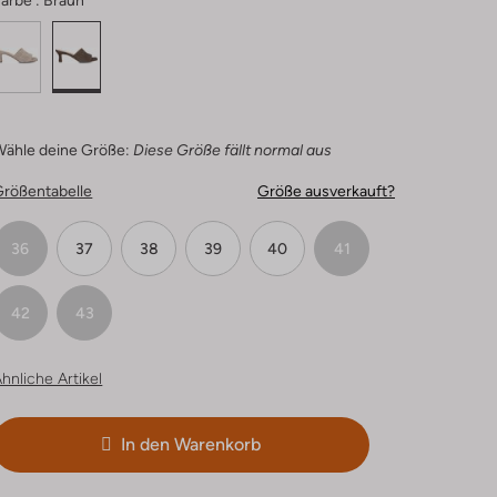
arbe :
Braun
Wähle deine Größe:
Diese Größe fällt normal aus
Größentabelle
Größe ausverkauft?
36
37
38
39
40
41
42
43
hnliche Artikel
In den Warenkorb