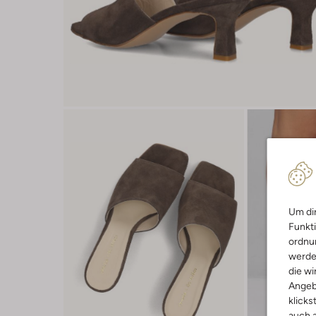
Um dir
Funkti
ordnun
werde
die wi
Angeb
klicks
auch a