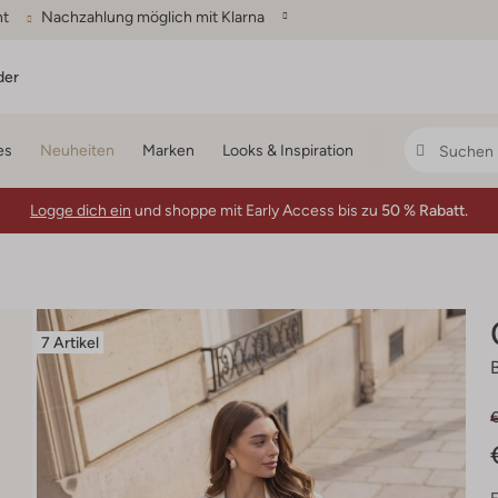
ht
Nachzahlung möglich mit Klarna
der
es
Neuheiten
Marken
Looks & Inspiration
Logge dich ein
und shoppe mit Early Access bis zu
50 % Rabatt.
7 Artikel
€