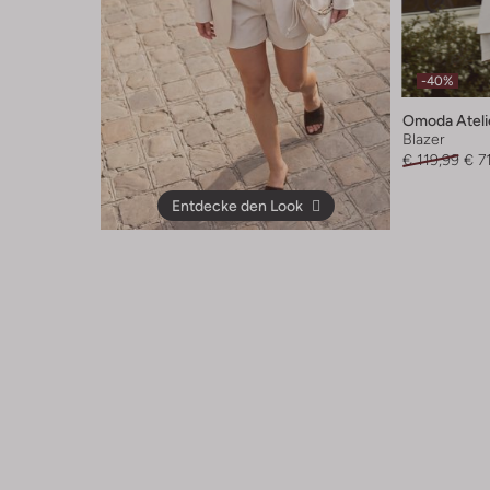
-40%
Omoda Ateli
Blazer
€ 119,99
€ 7
Entdecke den Look