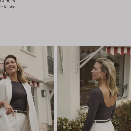
 (cm):
6
e:
Kantig