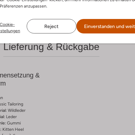
 Präferenzen anzupassen.
Cookie-
Reject
Einverstanden und weit
nstellungen
Lieferung & Rückgabe
ensetzung &
rm
un
ssic Tailoring
ial:
Wildleder
al:
Leder
hle:
Gummi
:
Kitten Heel