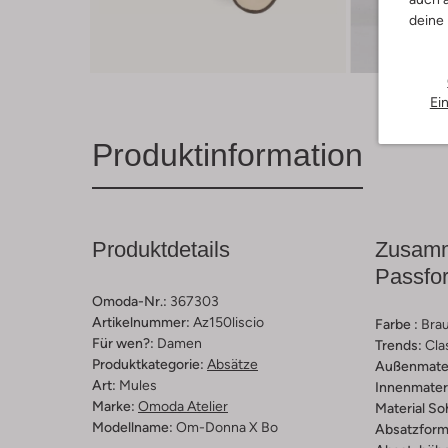
deine
Ei
Produktinformation
Produktdetails
Zusamm
Passfo
Omoda-Nr.:
367303
Artikelnummer:
Az150liscio
Farbe :
Bra
Für wen?:
Damen
Trends:
Cla
Produktkategorie:
Absätze
Außenmater
Art:
Mules
Innenmateri
Marke:
Omoda Atelier
Material So
Modellname:
Om-Donna X Bo
Absatzform