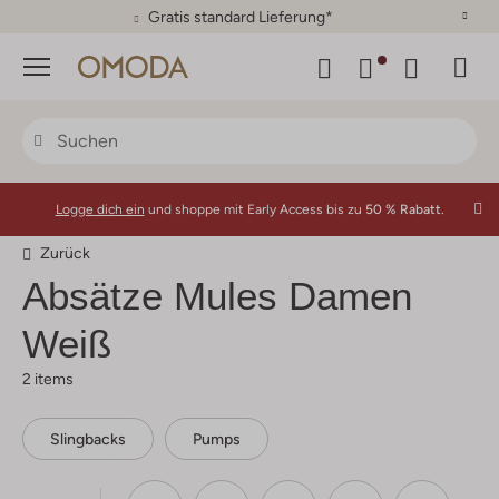
Gratis standard Lieferung*
Menü
Logge dich ein
und shoppe mit Early Access bis zu
50 % Rabatt.
Zurück
Absätze Mules Damen
Weiß
2 items
Slingbacks
Pumps