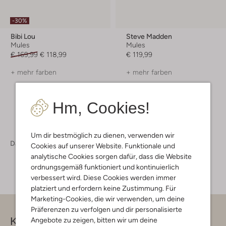
-30%
Bibi Lou
Steve Madden
Mules
Mules
€ 169,99
€ 118,99
€ 119,99
+ mehr farben
+ mehr farben
Hm, Cookies!
Um dir bestmöglich zu dienen, verwenden wir
Damen
Schuhe
Absätze
Cookies auf unserer Website. Funktionale und
analytische Cookies sorgen dafür, dass die Website
ordnungsgemäß funktioniert und kontinuierlich
verbessert wird. Diese Cookies werden immer
platziert und erfordern keine Zustimmung. Für
Marketing-Cookies, die wir verwenden, um deine
Präferenzen zu verfolgen und dir personalisierte
Kontakt
Angebote zu zeigen, bitten wir um deine