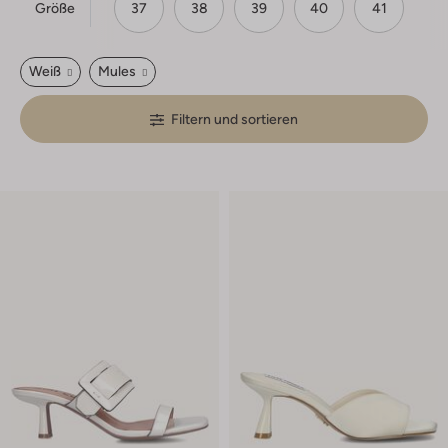
Größe
37
38
39
40
41
Weiß
Mules
Filtern und sortieren