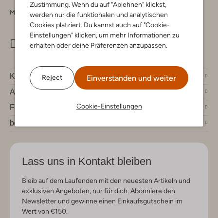
Zustimmung. Wenn du auf "Ablehnen" klickst,
Montag - Freitag 09:00 - 17:00 uur
werden nur die funktionalen und analytischen
Cookies platziert. Du kannst auch auf "Cookie-
Einstellungen" klicken, um mehr Informationen zu
info@omoda.de
erhalten oder deine Präferenzen anzupassen.
Kundenservice
Einverstanden und weiter
Reject
Account
Cookie-Einstellungen
Fashion News
bei Omoda
Lass uns in Kontakt bleiben
Bleib auf dem Laufenden mit den neuesten Artikeln und
exklusiven Angeboten, nur für dich. Abonniere den
Newsletter und gewinne einen Einkaufsgutschein im
Wert von €150.