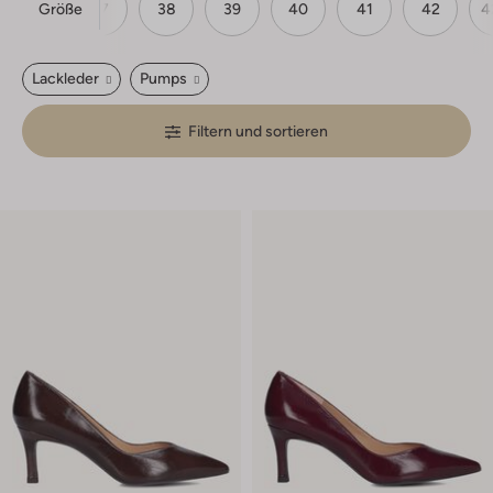
Größe
36
37
38
39
40
41
42
4
Lackleder
Pumps
Filtern und sortieren