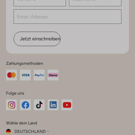
Jetzt einschreiben
Zahlungsmethoden
Folge uns
Omoda
Omoda
Omoda
Omoda
Omoda
Wähle dein Land
Instagram
Facebook
TikTok
LinkedIn
YouTube
DEUTSCHLAND