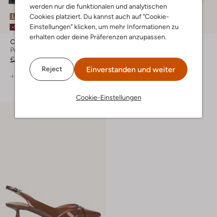
werden nur die funktionalen und analytischen
Cookies platziert. Du kannst auch auf "Cookie-
Letzter Artikel
Letzter Artikel
Einstellungen" klicken, um mehr Informationen zu
-50%
-30%
erhalten oder deine Präferenzen anzupassen.
Ctwlk
Gabor
Pumps
Pumps
€ 134,99
€ 66,99
€ 129,99
€ 90,99
Einverstanden und weiter
Reject
+ mehr farben
+ mehr farben
Cookie-Einstellungen