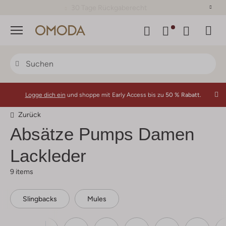
30 Tage Rückgaberecht
Menü
Logge dich ein
und shoppe mit Early Access bis zu
50 % Rabatt.
Zurück
Absätze Pumps Damen
Lackleder
9 items
Slingbacks
Mules