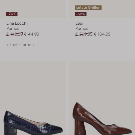
Letzte Größen
-70%
-50%
Lina Locchi
Lodi
Pumps
Pumps
€ 149,99
€ 44,99
€ 209,99
€ 104,99
+ mehr farben