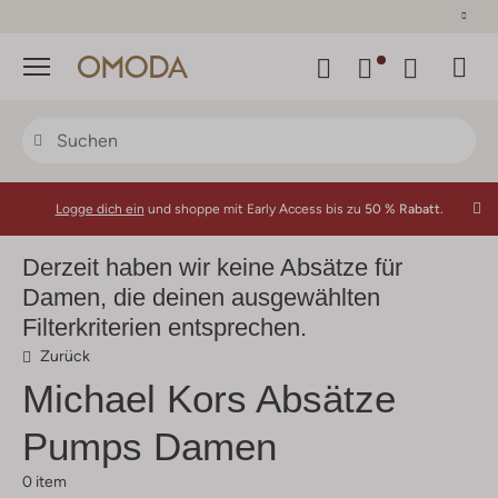
30 Tage Rückgaberecht
Menü
Logge dich ein
und shoppe mit Early Access bis zu
50 % Rabatt.
Derzeit haben wir keine Absätze für
Damen, die deinen ausgewählten
Filterkriterien entsprechen.
Zurück
Michael Kors
Absätze
Pumps Damen
0 item