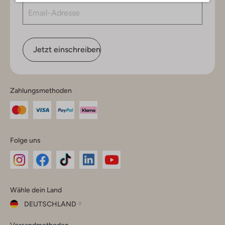
Jetzt einschreiben
Zahlungsmethoden
Folge uns
Omoda
Omoda
Omoda
Omoda
Omoda
Wähle dein Land
Instagram
Facebook
TikTok
LinkedIn
YouTube
DEUTSCHLAND
Wähle