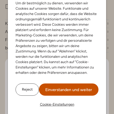
Um dir bestmöglich zu dienen, verwenden wir
info@omoda.de
Cookies auf unserer Website. Funktionale und
analytische Cookies sorgen dafür, dass die Website
ordnungsgemäß funktioniert und kontinuierlich
Kundenservice
verbessert wird. Diese Cookies werden immer
platziert und erfordern keine Zustimmung. Für
Account
Marketing-Cookies, die wir verwenden, um deine
Fashion News
Präferenzen zu verfolgen und dir personalisierte
Angebote zu zeigen, bitten wir um deine
bei Omoda
Zustimmung. Wenn du auf "Ablehnen" klickst,
werden nur die funktionalen und analytischen
Cookies platziert. Du kannst auch auf "Cookie-
Lass uns in Kontakt bleiben
Einstellungen" klicken, um mehr Informationen zu
erhalten oder deine Präferenzen anzupassen.
Bleib auf dem Laufenden mit den neuesten Artikeln und
exklusiven Angeboten, nur für dich. Abonniere den
Newsletter und gewinne einen Einkaufsgutschein im
Einverstanden und weiter
Reject
Wert von €150.
Cookie-Einstellungen