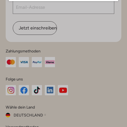
Jetzt einschreiben
Zahlungsmethoden
Folge uns
Omoda
Omoda
Omoda
Omoda
Omoda
Wähle dein Land
Instagram
Facebook
TikTok
LinkedIn
YouTube
DEUTSCHLAND
Wähle