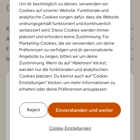
Um dir bestmöglich zu dienen, verwenden wir
info@omoda.de
Cookies auf unserer Website. Funktionale und
analytische Cookies sorgen dafür, dass die Website
ordnungsgemäß funktioniert und kontinuierlich
Kundenservice
verbessert wird. Diese Cookies werden immer
platziert und erfordern keine Zustimmung. Für
Account
Marketing-Cookies, die wir verwenden, um deine
Fashion News
Präferenzen zu verfolgen und dir personalisierte
Angebote zu zeigen, bitten wir um deine
bei Omoda
Zustimmung. Wenn du auf "Ablehnen" klickst,
werden nur die funktionalen und analytischen
Cookies platziert. Du kannst auch auf "Cookie-
Lass uns in Kontakt bleiben
Einstellungen" klicken, um mehr Informationen zu
erhalten oder deine Präferenzen anzupassen.
Bleib auf dem Laufenden mit den neuesten Artikeln und
exklusiven Angeboten, nur für dich. Abonniere den
Newsletter und gewinne einen Einkaufsgutschein im
Einverstanden und weiter
Reject
Wert von €150.
Cookie-Einstellungen