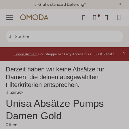
30 Tage Rückgaberecht
Menü
Logge dich ein
und shoppe mit Early Access bis zu
50 % Rabatt.
Derzeit haben wir keine Absätze für
Damen, die deinen ausgewählten
Filterkriterien entsprechen.
Zurück
Unisa
Absätze Pumps
Damen Gold
0 item