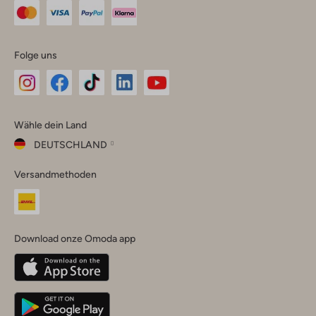
Folge uns
Omoda
Omoda
Omoda
Omoda
Omoda
Wähle dein Land
Instagram
Facebook
TikTok
LinkedIn
YouTube
DEUTSCHLAND
Wähle
Versandmethoden
dein
Schließ
Land
Nederland
België
(Nederlands)
Download onze Omoda app
Belgique
(Français)
Deutschland