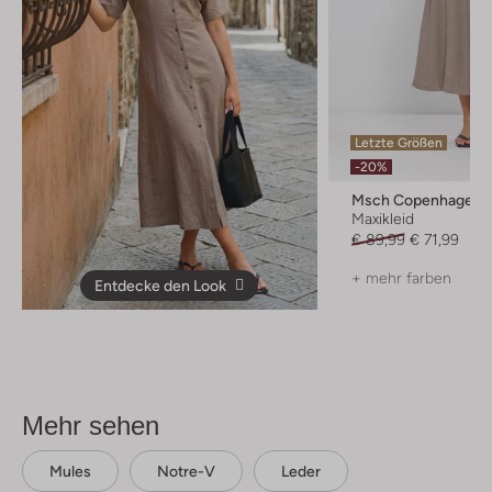
Letzte Größen
-20%
Msch Copenhagen
Maxikleid
€ 89,99
€ 71,99
+ mehr farben
Entdecke den Look
Mehr sehen
Mules
Notre-V
Leder