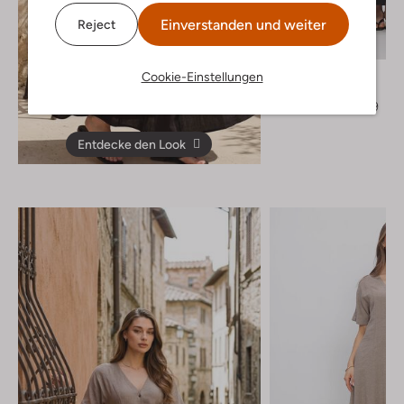
Einverstanden und weiter
Reject
-50%
Object
Cookie-Einstellungen
Maxikleid
€ 59,99
€ 29,99
Entdecke den Look