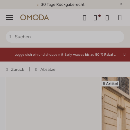
30 Tage Rückgaberecht
Menü
Logge dich ein
und shoppe mit Early Access bis zu
50 % Rabatt.
Zurück
Absätze
6 Artikel