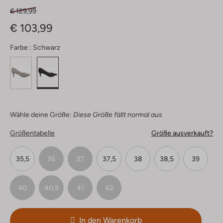
€ 129,99
€ 103,99
Farbe :
Schwarz
Wähle deine Größe:
Diese Größe fällt normal aus
Größentabelle
Größe ausverkauft?
35,5
36
37
37,5
38
38,5
39
40
40,5
41
42
In den Warenkorb