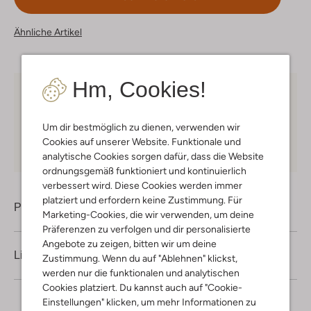
Ähnliche Artikel
Hm, Cookies!
Kostenloser Versand
ab € 75 für Club-Omoda
Mitglieder in Deutschland
Um dir bestmöglich zu dienen, verwenden wir
Kauf auf Rechnung
30 Tagen
Rückgaberecht
Cookies auf unserer Website. Funktionale und
analytische Cookies sorgen dafür, dass die Website
ordnungsgemäß funktioniert und kontinuierlich
verbessert wird. Diese Cookies werden immer
platziert und erfordern keine Zustimmung. Für
Produktinformation
Marketing-Cookies, die wir verwenden, um deine
Präferenzen zu verfolgen und dir personalisierte
Angebote zu zeigen, bitten wir um deine
Lieferung & Rückgabe
Zustimmung. Wenn du auf "Ablehnen" klickst,
werden nur die funktionalen und analytischen
Cookies platziert. Du kannst auch auf "Cookie-
Einstellungen" klicken, um mehr Informationen zu