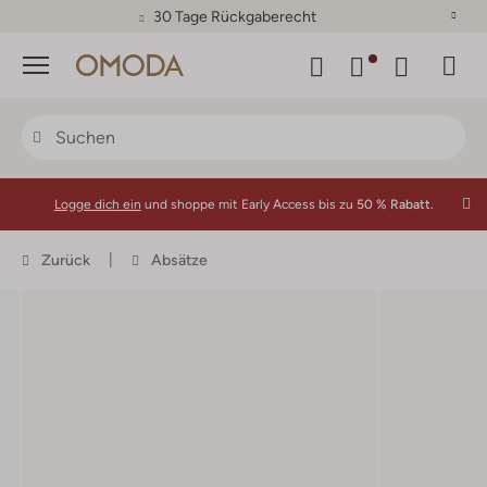
30 Tage Rückgaberecht
Menü
Logge dich ein
und shoppe mit Early Access bis zu
50 % Rabatt.
Zurück
Absätze