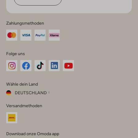
Zahlungsmethoden
Folge uns
Omoda
Omoda
Omoda
Omoda
Omoda
Wähle dein Land
Instagram
Facebook
TikTok
LinkedIn
YouTube
DEUTSCHLAND
Wähle
Versandmethoden
dein
Schließ
Land
Nederland
België
(Nederlands)
Download onze Omoda app