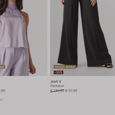
ikel
Letzter Artikel
-30%
Josh V
Pantalon
,99
€ 139,99
€ 97,99
en