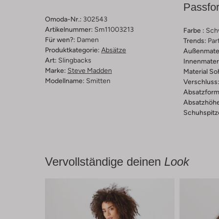
Passfo
Omoda-Nr.:
302543
Artikelnummer:
Sm11003213
Farbe :
Sch
Für wen?:
Damen
Trends:
Par
Produktkategorie:
Absätze
Außenmater
Art:
Slingbacks
Innenmateri
Marke:
Steve Madden
Material So
Modellname:
Smitten
Verschluss
Absatzform
Absatzhöhe
Schuhspitz
Vervollständige deinen
Look