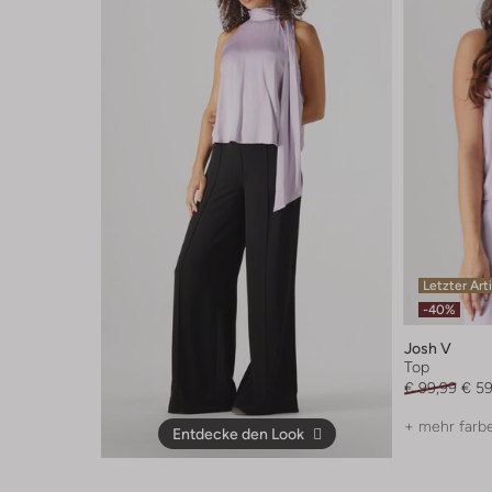
Letzter Art
-40%
Josh V
Top
€ 99,99
€ 59
+ mehr farb
Entdecke den Look