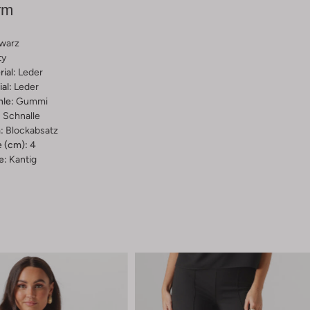
rm
warz
ty
ial:
Leder
al:
Leder
hle:
Gummi
:
Schnalle
:
Blockabsatz
 (cm):
4
e:
Kantig