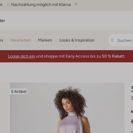
ht
Nachzahlung möglich mit Klarna
der
es
Neuheiten
Marken
Looks & Inspiration
Logge dich ein
und shoppe mit Early Access bis zu
50 % Rabatt.
5 Artikel
€