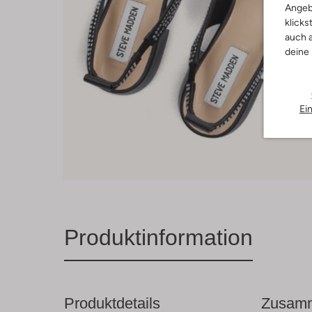
Angeb
klicks
auch a
deine
Ei
Produktinformation
Produktdetails
Zusamm