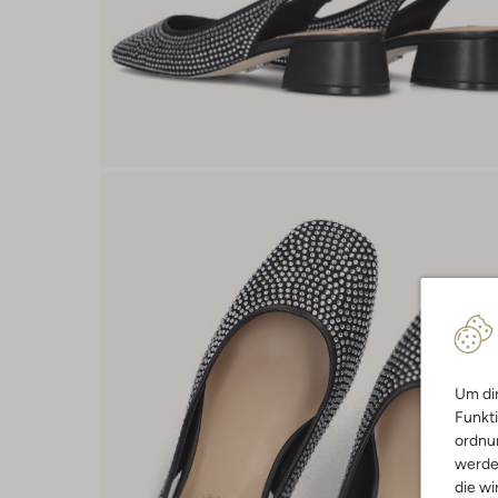
Um dir
Funkti
ordnun
werde
die wi