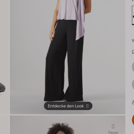
F
Ä
Entdecke den Look
Pause