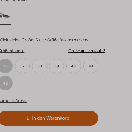
arbe :
Schwarz
Wähle deine Größe:
Diese Größe fällt normal aus
Größentabelle
Größe ausverkauft?
36
37
38
39
40
41
42
hnliche Artikel
In den Warenkorb