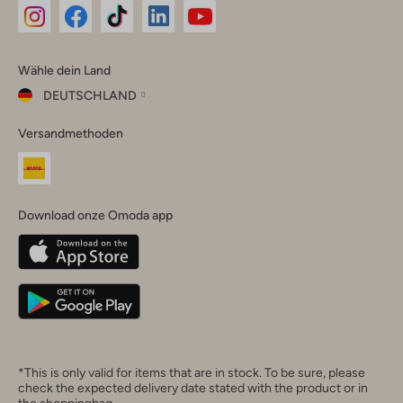
Omoda
Omoda
Omoda
Omoda
Omoda
Wähle dein Land
Instagram
Facebook
TikTok
LinkedIn
YouTube
DEUTSCHLAND
Wähle
Versandmethoden
dein
Schließ
Land
Nederland
België
(Nederlands)
Download onze Omoda app
Belgique
(Français)
Deutschland
*This is only valid for items that are in stock. To be sure, please
check the expected delivery date stated with the product or in