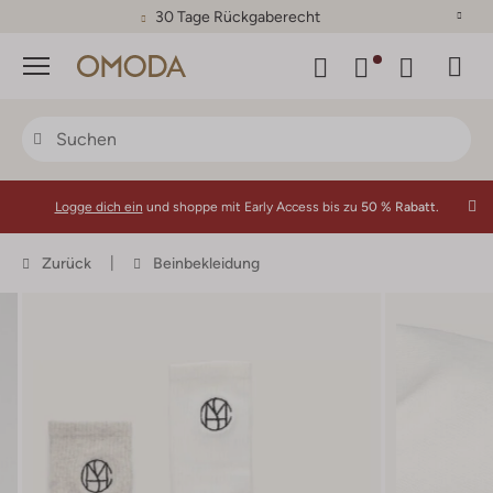
30 Tage Rückgaberecht
Menü
Logge dich ein
und shoppe mit Early Access bis zu
50 % Rabatt.
Zurück
Beinbekleidung