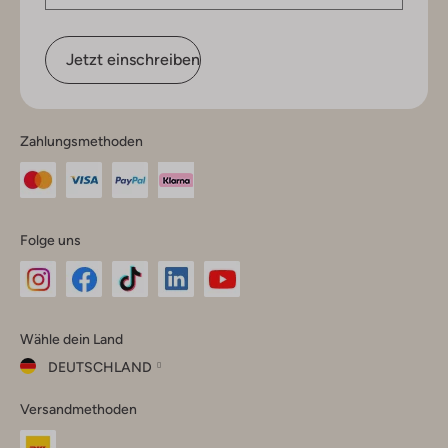
Jetzt einschreiben
Zahlungsmethoden
Folge uns
Omoda
Omoda
Omoda
Omoda
Omoda
Wähle dein Land
Instagram
Facebook
TikTok
LinkedIn
YouTube
DEUTSCHLAND
Wähle
Versandmethoden
dein
Schließ
Land