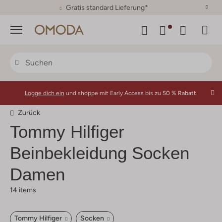
30 Tage Rückgaberecht
Menü
Logge dich ein
und shoppe mit Early Access bis zu
50 % Rabatt.
Zurück
Tommy Hilfiger
Beinbekleidung Socken
Damen
14 items
Tommy Hilfiger
Socken