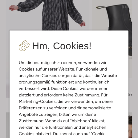
Hm, Cookies!
Um dir bestmöglich zu dienen, verwenden wir
Letzter Artikel
Cookies auf unserer Website. Funktionale und
-20%
analytische Cookies sorgen dafür, dass die Website
ordnungsgemäß funktioniert und kontinuierlich
Dr Martens
verbessert wird. Diese Cookies werden immer
Schnürboots
Entdecke den Look
€ 239,95
€ 191,99
platziert und erfordern keine Zustimmung. Für
Marketing-Cookies, die wir verwenden, um deine
Präferenzen zu verfolgen und dir personalisierte
Angebote zu zeigen, bitten wir um deine
Zustimmung. Wenn du auf "Ablehnen" klickst,
werden nur die funktionalen und analytischen
Cookies platziert. Du kannst auch auf "Cookie-