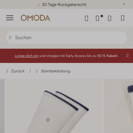
30 Tage Rückgaberecht
Menü
Logge dich ein
und shoppe mit Early Access bis zu
50 % Rabatt.
Zurück
Beinbekleidung