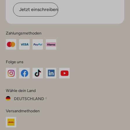
Jetzt einschreiben
Zahlungsmethoden
Folge uns
Omoda
Omoda
Omoda
Omoda
Omoda
Wähle dein Land
Instagram
Facebook
TikTok
LinkedIn
YouTube
DEUTSCHLAND
Wähle
Versandmethoden
dein
Schließ
Land
Nederland