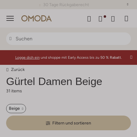
30 Tage Rückgaberecht
Menü
Logge dich ein
und shoppe mit Early Access bis zu
50 % Rabatt.
Zurück
Gürtel Damen Beige
31 items
Beige
Filtern und sortieren