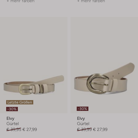
+ mehr farben
+ mehr farben
Letzte Größen
-30%
-30%
Elvy
Elvy
Gürtel
Gürtel
€ 39,95
€ 27,99
€ 39,99
€ 27,99