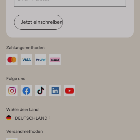
Jetzt einschreiben
Zahlungsmethoden
Folge uns
Omoda
Omoda
Omoda
Omoda
Omoda
Wähle dein Land
Instagram
Facebook
TikTok
LinkedIn
YouTube
DEUTSCHLAND
Wähle
Versandmethoden
dein
Schließ
Land