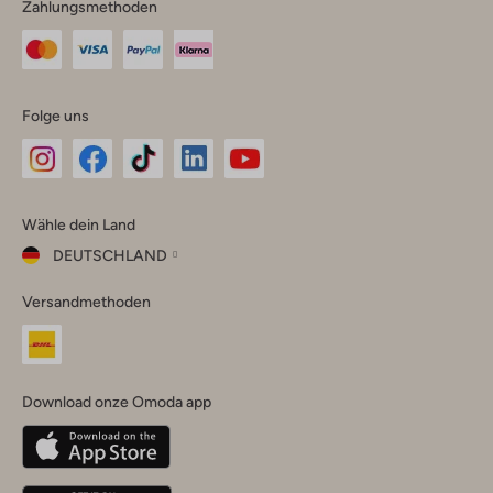
Zahlungsmethoden
Folge uns
Omoda
Omoda
Omoda
Omoda
Omoda
Wähle dein Land
Instagram
Facebook
TikTok
LinkedIn
YouTube
DEUTSCHLAND
Wähle
Versandmethoden
dein
Schließ
Land
Nederland
België
(Nederlands)
Download onze Omoda app
Belgique
(Français)
Deutschland