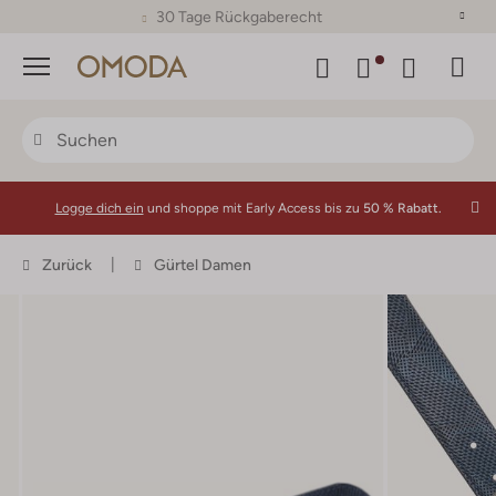
30 Tage Rückgaberecht
Menü
Logge dich ein
und shoppe mit Early Access bis zu
50 % Rabatt.
Zurück
Gürtel Damen