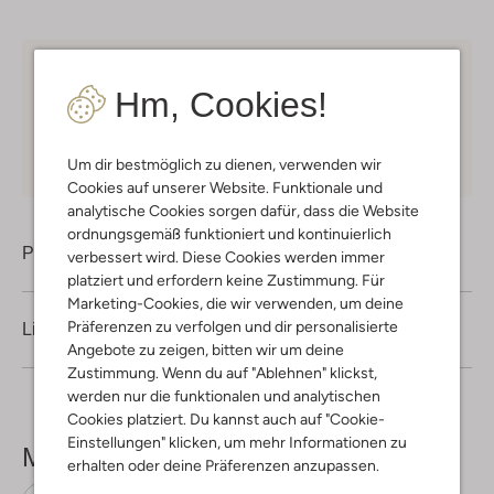
Kostenloser Versand
ab € 75 für Club-Omoda
Hm, Cookies!
Mitglieder in Deutschland
Kauf auf Rechnung
30 Tagen
Rückgaberecht
Um dir bestmöglich zu dienen, verwenden wir
Cookies auf unserer Website. Funktionale und
analytische Cookies sorgen dafür, dass die Website
ordnungsgemäß funktioniert und kontinuierlich
Produktinformation
verbessert wird. Diese Cookies werden immer
platziert und erfordern keine Zustimmung. Für
Marketing-Cookies, die wir verwenden, um deine
Präferenzen zu verfolgen und dir personalisierte
Lieferung & Rückgabe
Angebote zu zeigen, bitten wir um deine
Zustimmung. Wenn du auf "Ablehnen" klickst,
werden nur die funktionalen und analytischen
Cookies platziert. Du kannst auch auf "Cookie-
Einstellungen" klicken, um mehr Informationen zu
Mehr sehen
erhalten oder deine Präferenzen anzupassen.