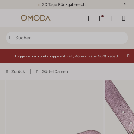
30 Tage Rückgaberecht
Menü
Logge dich ein
und shoppe mit Early Access bis zu
50 % Rabatt.
Zurück
Gürtel Damen