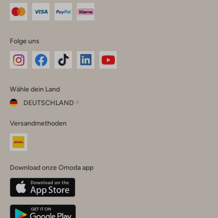
Folge uns
Omoda
Omoda
Omoda
Omoda
Omoda
Wähle dein Land
Instagram
Facebook
TikTok
LinkedIn
YouTube
DEUTSCHLAND
Wähle
Versandmethoden
dein
Schließ
Land
Nederland
België
(Nederlands)
Download onze Omoda app
Belgique
(Français)
Deutschland