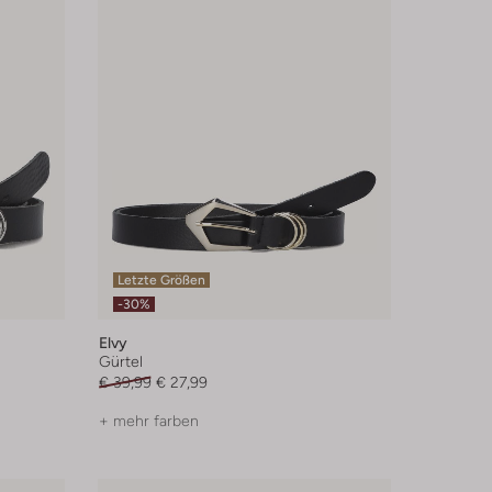
Letzte Größen
-30%
Elvy
Gürtel
€ 39,99
€ 27,99
+ mehr farben