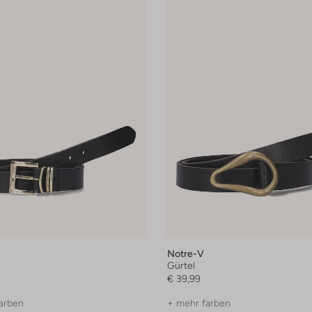
Notre-V
Gürtel
€ 39,99
arben
+ mehr farben