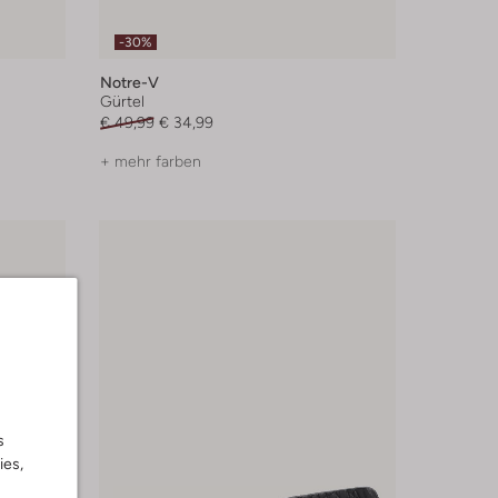
-30%
Notre-V
Gürtel
€ 49,99
€ 34,99
+ mehr farben
s
ies,