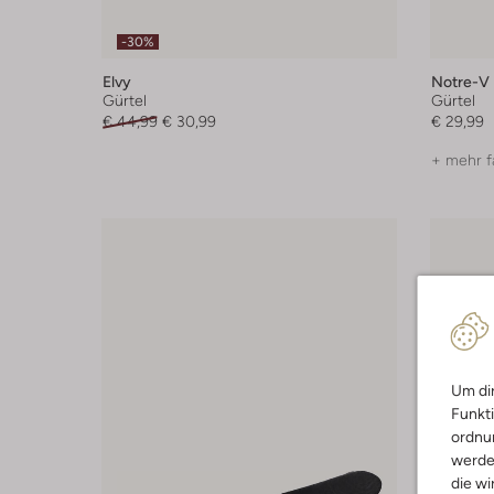
-30%
Elvy
Notre-V
Gürtel
Gürtel
€ 44,99
€ 30,99
€ 29,99
+ mehr f
Um dir
Funkti
ordnun
werde
die wi