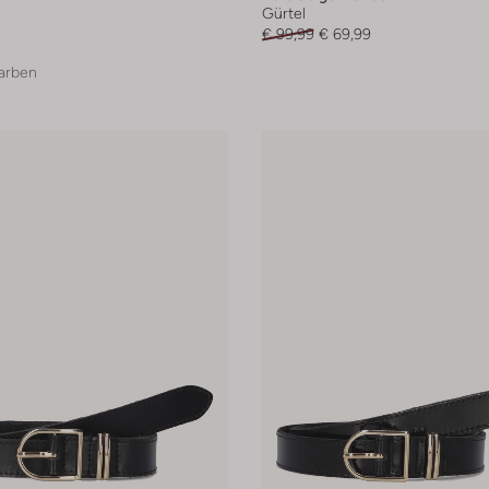
Gürtel
€ 99,99
€ 69,99
arben