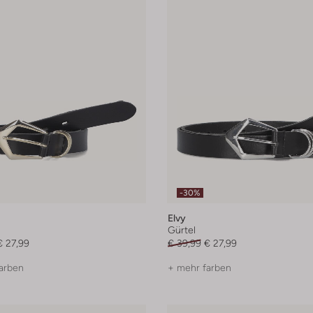
-30%
Elvy
Gürtel
€ 27,99
€ 39,99
€ 27,99
arben
+ mehr farben