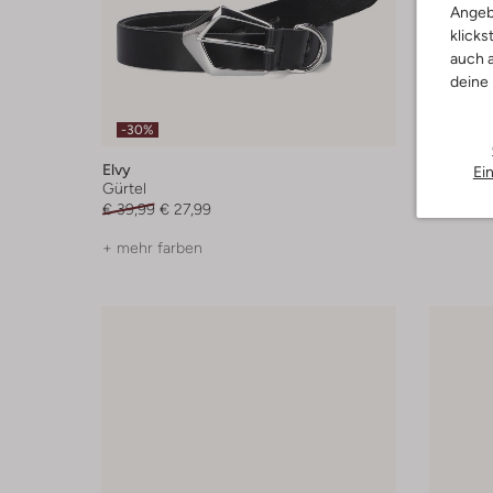
Angeb
klicks
auch a
deine
-30%
Elvy
Notre-V
Ei
Gürtel
Gürtel
€ 39,99
€ 27,99
€ 34,99
+ mehr farben