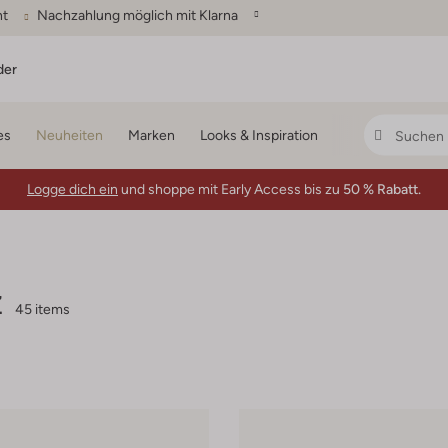
ht
Nachzahlung möglich mit Klarna
der
es
Neuheiten
Marken
Looks & Inspiration
Logge dich ein
und shoppe mit Early Access bis zu
50 % Rabatt.
z
45 items