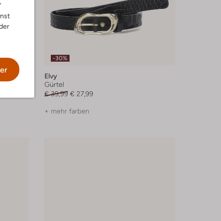
"
nnst
der
-30%
er
Elvy
Gürtel
€ 39,99
€ 27,99
+ mehr farben