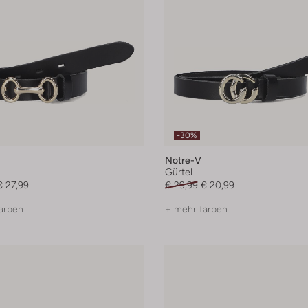
-30%
Notre-V
Gürtel
€ 27,99
€ 29,99
€ 20,99
arben
+ mehr farben