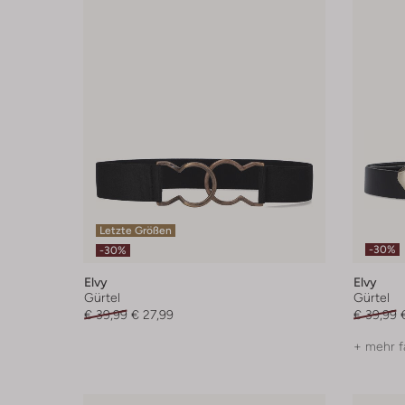
Letzte Größen
-30%
-30%
Elvy
Elvy
Gürtel
Gürtel
€ 39,99
€ 27,99
€ 39,99
+ mehr f