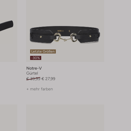
Letzte Größen
-30%
Notre-V
Gürtel
€ 39,99
€ 27,99
+ mehr farben