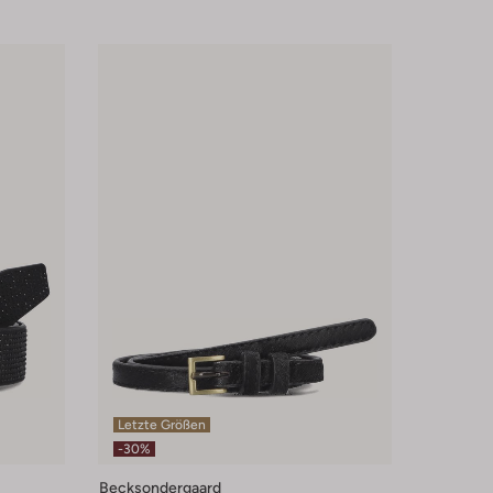
Letzte Größen
-30%
Becksondergaard