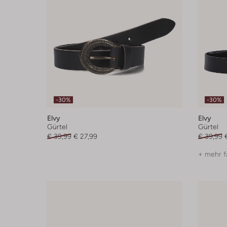
-30%
-30%
Elvy
Elvy
Gürtel
Gürtel
€ 39,99
€ 27,99
€ 39,99
+ mehr f