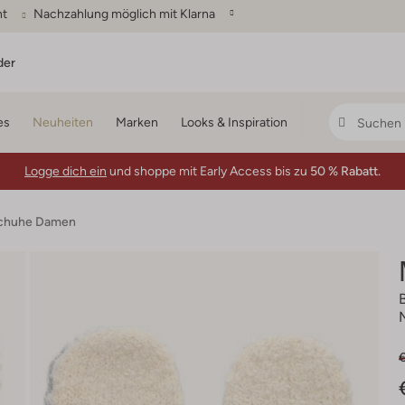
ht
Nachzahlung möglich mit Klarna
der
es
Neuheiten
Marken
Looks & Inspiration
Logge dich ein
und shoppe mit Early Access bis zu
50 % Rabatt.
chuhe Damen