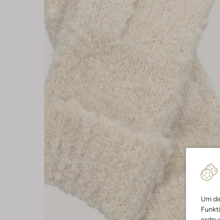
Um dir
Funkti
ordnun