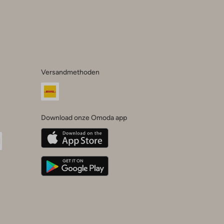
Versandmethoden
Download onze Omoda app
oda
n
uTube