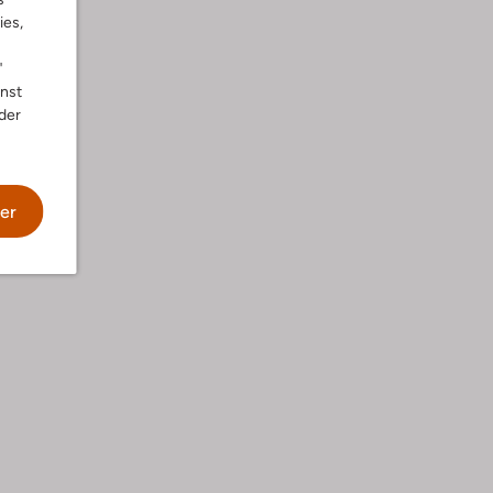
ies,
"
nnst
der
er