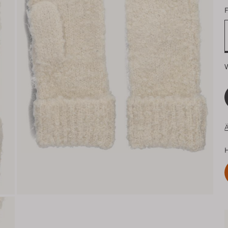
F
Ä
H