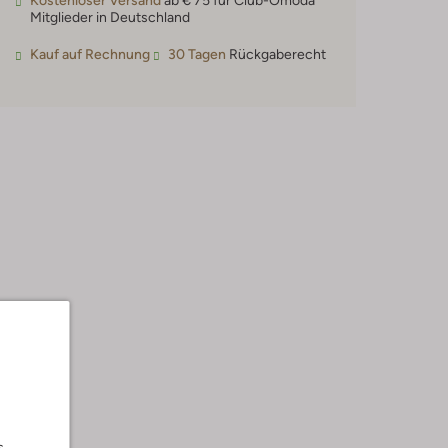
Kostenloser Versand
ab € 75 für Club-Omoda
Mitglieder in Deutschland
Kauf auf Rechnung
30 Tagen
Rückgaberecht
s