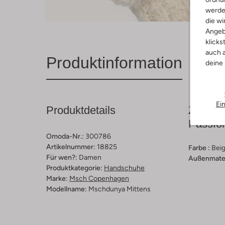
werde
die wi
Angeb
klicks
auch a
Produktinformation
deine
Ei
Produktdetails
Zusamm
Passfo
Omoda-Nr.:
300786
Artikelnummer:
18825
Farbe :
Bei
Für wen?:
Damen
Außenmater
Produktkategorie:
Handschuhe
Marke:
Msch Copenhagen
Modellname:
Mschdunya Mittens