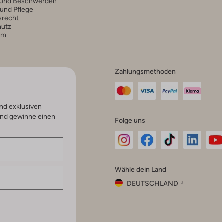
 und Beschwerden
 und Pflege
srecht
hutz
um
Zahlungsmethoden
nd exklusiven
und gewinne einen
Folge uns
Omoda
Omoda
Omoda
Omoda
Om
Wähle dein Land
Instagram
Facebook
TikTok
LinkedI
Yo
DEUTSCHLAND
Wähle
dein
Schließ
Land