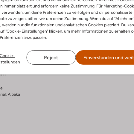
n immer platziert und erfordern keine Zustimmung. Für Marketing-Cook
r verwenden, um deine Präferenzen zu verfolgen und dir personalisierte
ote zu zeigen, bitten wir um deine Zustimmung. Wenn du auf "Ablehnen
t, werden nur die funktionalen und analytischen Cookies platziert. Du ka
uf "Cookie-Einstellungen" klicken, um mehr Informationen zu erhalten o
Lieferung & Rückgabe
 Präferenzen anzupassen.
Cookie-
Reject
Einverstanden und weit
nstellungen
ensetzung &
rm
ge
ial:
Alpaka