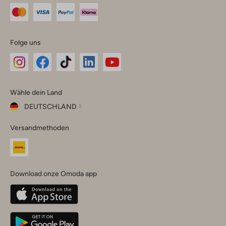
Folge uns
Omoda
Omoda
Omoda
Omoda
Omoda
Wähle dein Land
Instagram
Facebook
TikTok
LinkedIn
YouTube
DEUTSCHLAND
Wähle
Versandmethoden
dein
Schließ
Land
Nederland
België
(Nederlands)
Download onze Omoda app
Belgique
(Français)
Deutschland