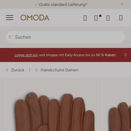
30 Tage Rückgaberecht
Menü
Logge dich ein
und shoppe mit Early Access bis zu
50 % Rabatt.
Zurück
Handschuhe Damen