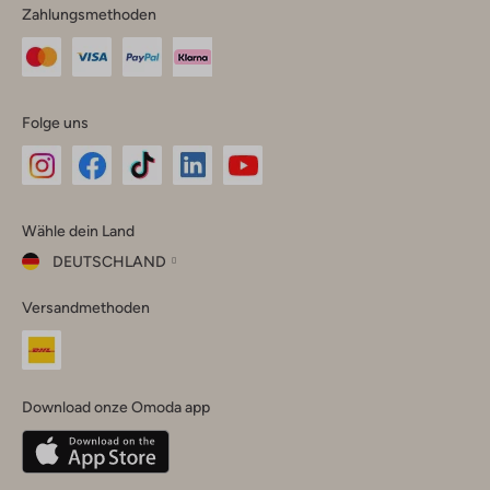
Zahlungsmethoden
Folge uns
Omoda
Omoda
Omoda
Omoda
Omoda
Wähle dein Land
Instagram
Facebook
TikTok
LinkedIn
YouTube
DEUTSCHLAND
Wähle
Versandmethoden
dein
Schließ
Land
Nederland
België
(Nederlands)
Download onze Omoda app
Belgique
(Français)
Deutschland