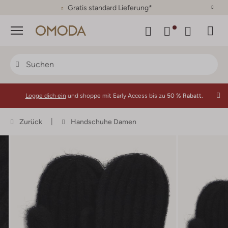
30 Tage Rückgaberecht
Menü
Logge dich ein
und shoppe mit Early Access bis zu
50 % Rabatt.
Zurück
Handschuhe Damen