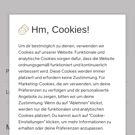
Kostenloser Versand
ab € 75 für Club-Omoda
Hm, Cookies!
Mitglieder in Deutschland
Kauf auf Rechnung
30 Tagen
Rückgaberecht
Um dir bestmöglich zu dienen, verwenden wir
Cookies auf unserer Website. Funktionale und
analytische Cookies sorgen dafür, dass die Website
ordnungsgemäß funktioniert und kontinuierlich
Produktinformation
verbessert wird. Diese Cookies werden immer
platziert und erfordern keine Zustimmung. Für
Marketing-Cookies, die wir verwenden, um deine
Präferenzen zu verfolgen und dir personalisierte
Lieferung & Rückgabe
Angebote zu zeigen, bitten wir um deine
Zustimmung. Wenn du auf "Ablehnen" klickst,
werden nur die funktionalen und analytischen
Cookies platziert. Du kannst auch auf "Cookie-
Einstellungen" klicken, um mehr Informationen zu
Mehr sehen
erhalten oder deine Präferenzen anzupassen.