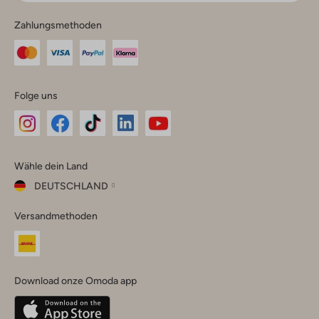
Zahlungsmethoden
Folge uns
Omoda
Omoda
Omoda
Omoda
Omoda
Wähle dein Land
Instagram
Facebook
TikTok
LinkedIn
YouTube
DEUTSCHLAND
Wähle
Versandmethoden
dein
Schließ
Land
Nederland
België
(Nederlands)
Download onze Omoda app
Belgique
(Français)
Deutschland