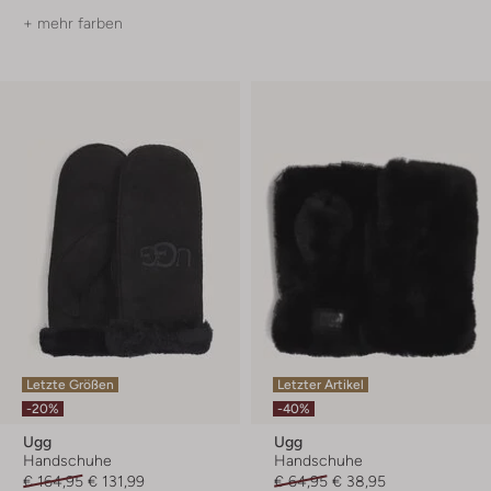
+ mehr farben
Letzte Größen
Letzter Artikel
-20%
-40%
Ugg
Ugg
Handschuhe
Handschuhe
€ 164,95
€ 131,99
€ 64,95
€ 38,95