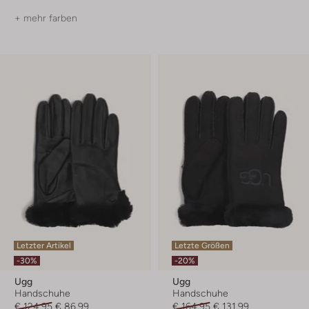
+ mehr farben
Letzter Artikel
Letzte Größen
-30%
-20%
Ugg
Ugg
Handschuhe
Handschuhe
€ 124,95
€ 86,99
€ 164,95
€ 131,99