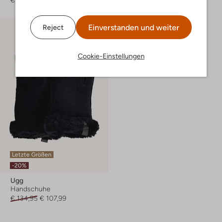
€ 164,99
€ 174,99
Einverstanden und weiter
Reject
Cookie-Einstellungen
Letzte Größen
-20%
Ugg
Handschuhe
€ 134,95
€ 107,99