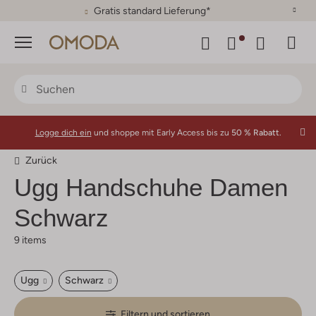
30 Tage Rückgaberecht
Menü
Logge dich ein
und shoppe mit Early Access bis zu
50 % Rabatt.
Zurück
Ugg
Handschuhe Damen
Schwarz
9 items
Ugg
Schwarz
Filtern und sortieren