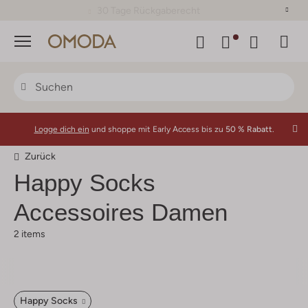
30 Tage Rückgaberecht
Menü
Logge dich ein
und shoppe mit Early Access bis zu
50 % Rabatt.
Zurück
Happy Socks
Accessoires Damen
2 items
Happy Socks