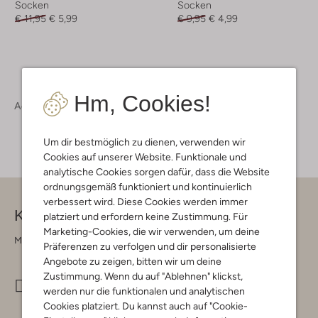
Socken
Socken
€ 11,95
€ 5,99
€ 9,95
€ 4,99
Hm, Cookies!
Accessoires
Damen Accessoires
Um dir bestmöglich zu dienen, verwenden wir
Cookies auf unserer Website. Funktionale und
analytische Cookies sorgen dafür, dass die Website
ordnungsgemäß funktioniert und kontinuierlich
verbessert wird. Diese Cookies werden immer
Kontakt
platziert und erfordern keine Zustimmung. Für
Marketing-Cookies, die wir verwenden, um deine
Montag - Freitag 09:00 - 17:00 uur
Präferenzen zu verfolgen und dir personalisierte
Angebote zu zeigen, bitten wir um deine
Zustimmung. Wenn du auf "Ablehnen" klickst,
info@omoda.de
werden nur die funktionalen und analytischen
Cookies platziert. Du kannst auch auf "Cookie-