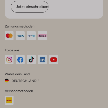
Jetzt einschreiben
Zahlungsmethoden
Folge uns
Omoda
Omoda
Omoda
Omoda
Omoda
Wähle dein Land
Instagram
Facebook
TikTok
LinkedIn
YouTube
DEUTSCHLAND
Wähle
Versandmethoden
dein
Schließ
Land
Nederland