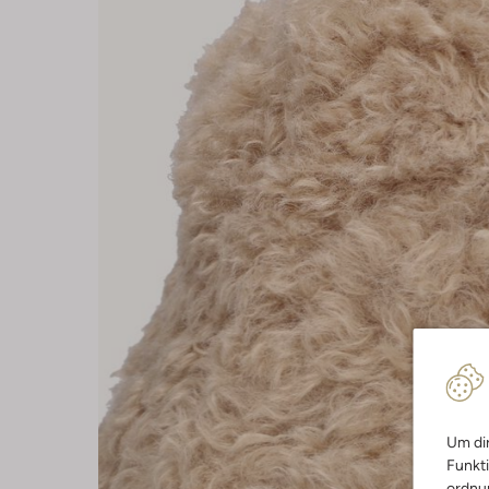
Um dir
Funkti
ordnun