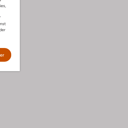
ies,
"
nnst
der
er