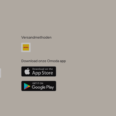
Versandmethoden
Download onze Omoda app
oda
n
uTube