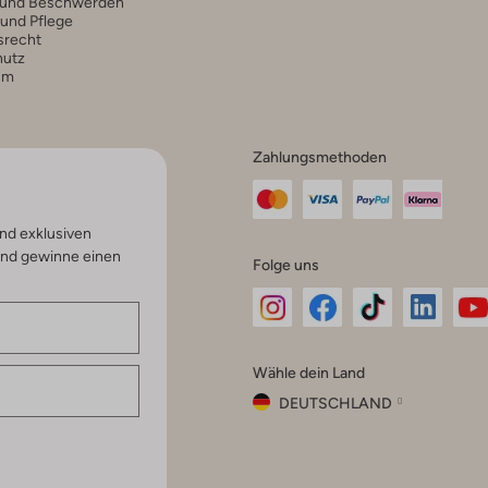
 und Beschwerden
 und Pflege
srecht
hutz
um
Zahlungsmethoden
nd exklusiven
und gewinne einen
Folge uns
Omoda
Omoda
Omoda
Omoda
Om
Wähle dein Land
Instagram
Facebook
TikTok
LinkedI
Yo
DEUTSCHLAND
Wähle
dein
Schließ
Land