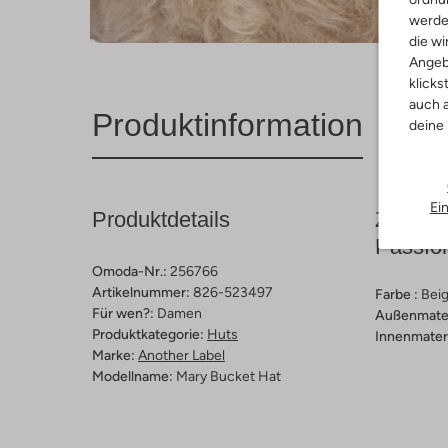
werde
die wi
Angeb
klicks
auch a
Produktinformation
deine
Ei
Produktdetails
Zusamm
Passfo
Omoda-Nr.:
256766
Artikelnummer:
826-523497
Farbe :
Bei
Für wen?:
Damen
Außenmater
Produktkategorie:
Huts
Innenmateri
Marke:
Another Label
Modellname:
Mary Bucket Hat