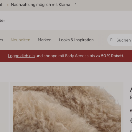
ht
Nachzahlung möglich mit Klarna
der
es
Neuheiten
Marken
Looks & Inspiration
Logge dich ein
und shoppe mit Early Access bis zu
50 % Rabatt.