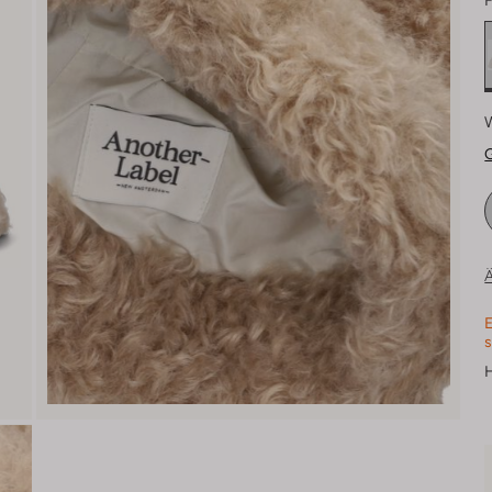
F
Ä
E
s
H