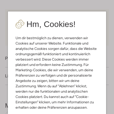
Kostenloser Versand
ab € 75 für Club-Omoda
Hm, Cookies!
Mitglieder in Deutschland
Kauf auf Rechnung
30 Tagen
Rückgaberecht
Um dir bestmöglich zu dienen, verwenden wir
Cookies auf unserer Website. Funktionale und
analytische Cookies sorgen dafür, dass die Website
ordnungsgemäß funktioniert und kontinuierlich
Produktinformation
verbessert wird. Diese Cookies werden immer
platziert und erfordern keine Zustimmung. Für
Marketing-Cookies, die wir verwenden, um deine
Präferenzen zu verfolgen und dir personalisierte
Lieferung & Rückgabe
Angebote zu zeigen, bitten wir um deine
Zustimmung. Wenn du auf "Ablehnen" klickst,
werden nur die funktionalen und analytischen
Cookies platziert. Du kannst auch auf "Cookie-
Einstellungen" klicken, um mehr Informationen zu
Mehr sehen
erhalten oder deine Präferenzen anzupassen.