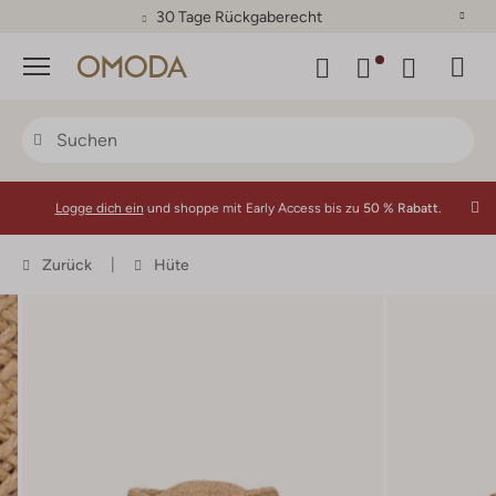
30 Tage Rückgaberecht
Menü
Logge dich ein
und shoppe mit Early Access bis zu
50 % Rabatt.
Zurück
Hüte