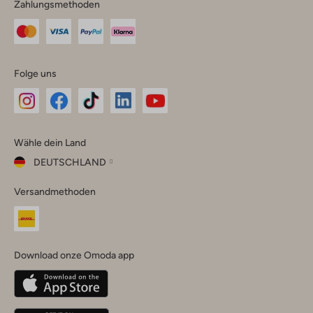
Zahlungsmethoden
Folge uns
Omoda
Omoda
Omoda
Omoda
Omoda
Wähle dein Land
Instagram
Facebook
TikTok
LinkedIn
YouTube
DEUTSCHLAND
Wähle
Versandmethoden
dein
Schließ
Land
Nederland
België
(Nederlands)
Download onze Omoda app
Belgique
(Français)
Deutschland