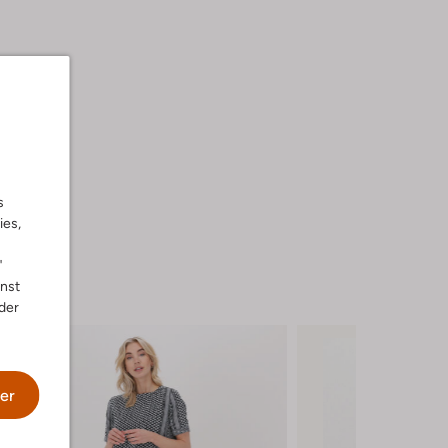
s
ies,
"
nnst
der
er