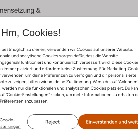
ensetzung &
rm
Hm, Cookies!
warz
ial:
Stoff-Textil
al:
Polyester
 bestmöglich zu dienen, verwenden wir Cookies auf unserer Website.
n:
34 X 32 Cm
onale und analytische Cookies sorgen dafür, dass die Website
gsgemäß funktioniert und kontinuierlich verbessert wird. Diese Cookie
n immer platziert und erfordern keine Zustimmung. Für Marketing-Cook
r verwenden, um deine Präferenzen zu verfolgen und dir personalisierte
ote zu zeigen, bitten wir um deine Zustimmung. Wenn du auf "Ablehnen
t, werden nur die funktionalen und analytischen Cookies platziert. Du ka
uf "Cookie-Einstellungen" klicken, um mehr Informationen zu erhalten o
 Präferenzen anzupassen.
Cookie-
Reject
Einverstanden und weit
nstellungen