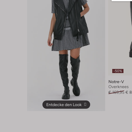
-50%
Notre-V
Overknees
€ 169,95
€ 8
Entdecke den Look