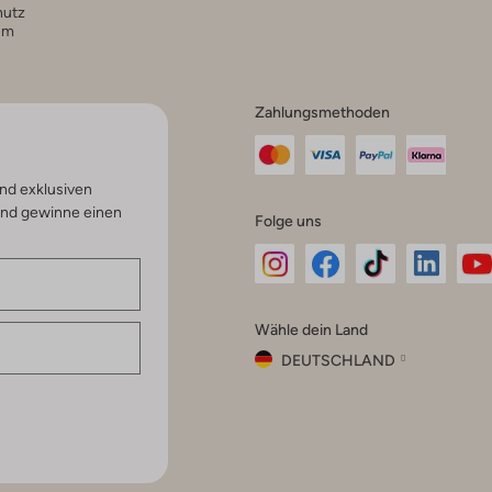
hutz
um
Zahlungsmethoden
nd exklusiven
und gewinne einen
Folge uns
Omoda
Omoda
Omoda
Omoda
Om
Wähle dein Land
Instagram
Facebook
TikTok
LinkedI
Yo
DEUTSCHLAND
Wähle
dein
Schließ
Land
Nederland