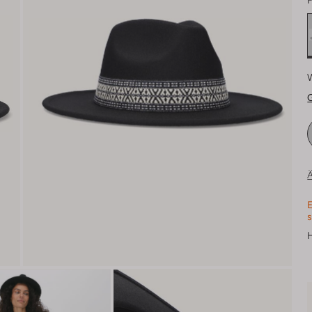
F
Ä
E
s
H