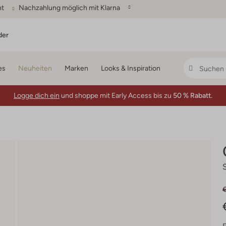
ht
Nachzahlung möglich mit Klarna
der
es
Neuheiten
Marken
Looks & Inspiration
Logge dich ein
und shoppe mit Early Access bis zu
50 % Rabatt.