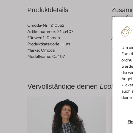
Produktdetails
Zusamm
Passfo
Omoda-Nr.:
210562
Artikelnummer:
21ca407
Farbe :
Sch
Für wen?:
Damen
Außenmater
Produktkategorie:
Huts
Innenmateri
Um dir
Marke:
Omoda
Proportione
Funkti
Modellname:
Ca407
ordnun
werde
die wi
Angeb
Vervollständige deinen
Look
klicks
auch a
deine
Ei