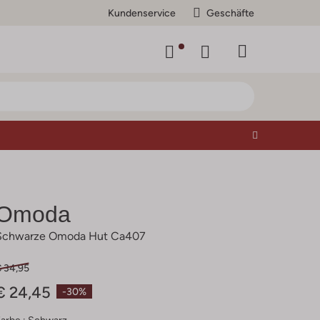
Kundenservice
Geschäfte
Omoda
Schwarze Omoda Hut Ca407
€ 34,95
€ 24,45
-30%