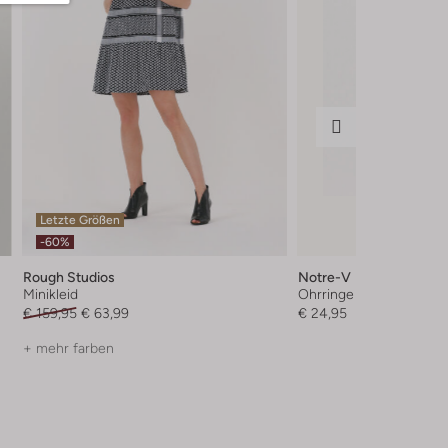
Letzte Größen
-60%
Rough Studios
Notre-V
Minikleid
Ohrringe
€ 159,95
€ 63,99
€ 24,95
+ mehr farben