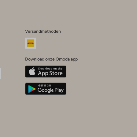
Versandmethoden
Download onze Omoda app
oda
n
uTube